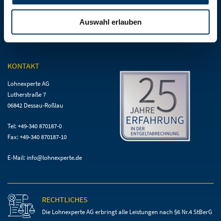
Umlagepflichtrechner
Newsletter eintragen
Auswahl erlauben
Lohnexperte Blog
Lexikon
KONTAKT
Lohnexperte AG
Lutherstraße 7
06842 Dessau-Roßlau
Tel: +49-340 870187-0
Fax: +49-340 870187-10
E-Mail:
info@lohnexperte.de
RECHTLICHES
Die Lohnexperte AG erbringt alle Leistungen
nach §6 Nr.4 StBerG