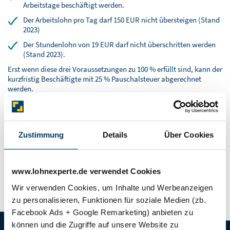
BLOG
Arbeitstage beschäftigt werden.
Der Arbeitslohn pro Tag darf 150 EUR nicht übersteigen (Stand
SOFTWARELÖSUNGEN
2023)
Der Stundenlohn von 19 EUR darf nicht überschritten werden
(Stand 2023).
Erst wenn diese drei Voraussetzungen zu 100 % erfüllt sind, kann der
kurzfristig Beschäftigte mit 25 % Pauschalsteuer abgerechnet
werden.
Wird der Einsatz einer Aushilfskraft zu einem unvorhersehbaren
Zeitpunkt sofort erforderlich und übersteigt der Beschäftigte nur
deshalb den Arbeitslohn pro Tag, kann der Arbeitgeber die
Zustimmung
Details
Über Cookies
Lohnsteuer ebenfalls mit 25 % pauschal erheben.
Prüfung der Regelmäßigkeit
Musterlohnschein mit Erklärung
www.lohnexperte.de verwendet Cookies
Wir verwenden Cookies, um Inhalte und Werbeanzeigen
zu personalisieren, Funktionen für soziale Medien (zb.
Facebook Ads + Google Remarketing) anbieten zu
können und die Zugriffe auf unsere Website zu