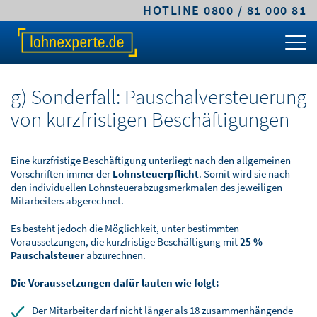
HOTLINE 0800 / 81 000 81
TARIFE & LÖSUNGEN
KLEINE UND MITTLERE UNTERNEHMEN
MITTELSTANDS- UND GROSSUNTERNEHMEN
FACHWISSEN
ÜBER LOHNEXPERTE
PREIS-RECHNER
CLASSIC.LOHN
PREMIUM.LOHN
GEHALTSRECHNER
LEISTUNGEN
g) Sonderfall: Pauschalversteuerung
TARIFVERGLEICH
COMFORT.LOHN
PREMIUM.SYSTEM
ARBEITGEBERKOSTEN
ABLAUF & VORTEILE
von kurzfristigen Beschäftigungen
KLEINE UND MITTLERE UNTERNEHMEN
COMFORT.BAULOHN
PFÄNDUNGSRECHNER
SICHERHEIT & VERTRAUEN
Eine kurzfristige Beschäftigung unterliegt nach den allgemeinen
MITTELSTANDS- UND
CLOUD.LOHN
UMLAGEPFLICHT
DIGITALE LOHNABRECHNUNG
Vorschriften immer der
Lohnsteuerpflicht
. Somit wird sie nach
GROSSUNTERNEHMEN
den individuellen Lohnsteuerabzugsmerkmalen des jeweiligen
Mitarbeiters abgerechnet.
FRISTENRECHNER
WARUM LOHNEXPERTE.DE?
ÖFFENTLICHER DIENST / VERWALTUNG
Es besteht jedoch die Möglichkeit, unter bestimmten
Voraussetzungen, die kurzfristige Beschäftigung mit
25 %
PKW-SACHBEZUG
AGB & TARIFE
Pauschalsteuer
abzurechnen.
STEUERBERATER & KANZLEIEN
ONLINEKURS
JOBS
Die Voraussetzungen dafür lauten wie folgt:
BAULOHNABRECHNUNG FÜR
Der Mitarbeiter darf nicht länger als 18 zusammenhängende
STEUERBERATER