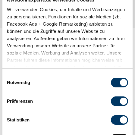
lohnexperte.de
Wir verwenden Cookies, um Inhalte und Werbeanzeigen
zu personalisieren, Funktionen für soziale Medien (zb.
Facebook Ads + Google Remarketing) anbieten zu
können und die Zugriffe auf unsere Website zu
analysieren. Außerdem geben wir Informationen zu Ihrer
Das könnte Sie auch interessieren
Verwendung unserer Website an unsere Partner für
Wir freuen uns über Ihr Interesse an unserer
soziale Medien, Werbung und Analysen weiter. Unsere
Dienstleistung. Auf unserer Webseite finden Sie
Partner führen diese Informationen möglicherweise mit
viele weitere nützliche Informationen für Ihre
weiteren Daten zusammen, die Sie ihnen bereitgestellt
perfekte Personalabrechnung. Schauen sie doch
mal hier:
haben oder die sie im Rahmen Ihrer Nutzung der Dienste
Einwilligungsauswahl
gesammelt haben. Sie geben Einwilligung zu unseren
Notwendig
Welche Vorteile bietet mir das Outsourcing?
Cookies, wenn Sie unsere Webseite weiterhin nutzen.
Wie funktioniert eine externe Lohnabrechnung?
Welche Tariflösung ist für mich die beste?
Präferenzen
Weshalb sollte ich zur lohnexperte AG wechseln?
Wo erhalte ich ein Musterexemplar?
Statistiken
Suchbegriff(e)