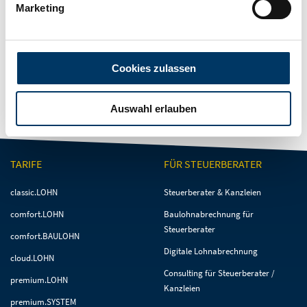
Suchbegriffe
Marketing
Optionen
finde alle Wörter
finde irgendein Wort
Cookies zulassen
Suchen
Auswahl erlauben
TARIFE
FÜR STEUERBERATER
Navigation
Navigation
classic.LOHN
Steuerberater & Kanzleien
überspringen
überspringen
comfort.LOHN
Baulohnabrechnung für
Steuerberater
comfort.BAULOHN
Digitale Lohnabrechnung
cloud.LOHN
Consulting für Steuerberater /
premium.LOHN
Kanzleien
premium.SYSTEM