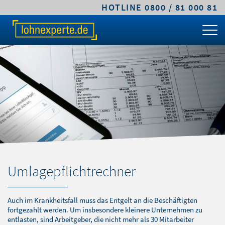
HOTLINE 0800 / 81 000 81
TARIFE & LÖSUNGEN
KLEINE UND MITTLERE UNTERNEHMEN
MITTELSTANDS- UND GROSSUNTERNEHMEN
FACHWISSEN
ÜBER LOHNEXPERTE
PREIS-RECHNER
CLASSIC.LOHN
PREMIUM.LOHN
GEHALTSRECHNER
LEISTUNGEN
TARIFVERGLEICH
COMFORT.LOHN
PREMIUM.SYSTEM
ARBEITGEBERKOSTEN
ABLAUF & VORTEILE
KLEINE UND MITTLERE UNTERNEHMEN
COMFORT.BAULOHN
PFÄNDUNGSRECHNER
SICHERHEIT & VERTRAUEN
MITTELSTANDS- UND
CLOUD.LOHN
UMLAGEPFLICHT
DIGITALE LOHNABRECHNUNG
GROSSUNTERNEHMEN
FRISTENRECHNER
WARUM LOHNEXPERTE.DE?
ÖFFENTLICHER DIENST / VERWALTUNG
Umlagepflichtrechner
PKW-SACHBEZUG
AGB & TARIFE
STEUERBERATER & KANZLEIEN
ONLINEKURS
JOBS
Auch im Krankheitsfall muss das Entgelt an die Beschäftigten
fortgezahlt werden. Um insbesondere kleinere Unternehmen zu
BAULOHNABRECHNUNG FÜR
entlasten, sind Arbeitgeber, die nicht mehr als 30 Mitarbeiter
STEUERBERATER