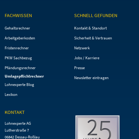
FACHWISSEN
SCHNELL GEFUNDEN
Navigation
Navigation
Gehaltsrechner
Kontakt & Standort
überspringen
überspringen
Arbeitgeberkosten
Sicherheit & Vertrauen
Fristenrechner
Netzwerk
PKW Sachbezug
Jobs / Karriere
Pfändungsrechner
Presse
Umlagepflichtrechner
Newsletter eintragen
Lohnexperte Blog
Lexikon
KONTAKT
Lohnexperte AG
Lutherstraße 7
06842 Dessau-Roßlau