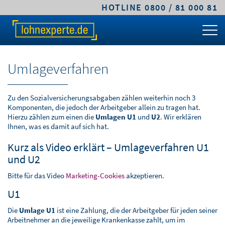
HOTLINE 0800 / 81 000 81
TARIFE & LÖSUNGEN
KLEINE UND MITTLERE UNTERNEHMEN
MITTELSTANDS- UND GROSSUNTERNEHMEN
FACHWISSEN
ÜBER LOHNEXPERTE
PREIS-RECHNER
CLASSIC.LOHN
PREMIUM.LOHN
GEHALTSRECHNER
LEISTUNGEN
Umlageverfahren
TARIFVERGLEICH
COMFORT.LOHN
PREMIUM.SYSTEM
ARBEITGEBERKOSTEN
ABLAUF & VORTEILE
KLEINE UND MITTLERE UNTERNEHMEN
COMFORT.BAULOHN
PFÄNDUNGSRECHNER
SICHERHEIT & VERTRAUEN
Zu den Sozialversicherungsabgaben zählen weiterhin noch 3
Komponenten, die jedoch der Arbeitgeber allein zu tragen hat.
Hierzu zählen zum einen die
Umlagen U1
und
U2
. Wir erklären
MITTELSTANDS- UND
CLOUD.LOHN
UMLAGEPFLICHT
DIGITALE LOHNABRECHNUNG
Ihnen, was es damit auf sich hat.
GROSSUNTERNEHMEN
Kurz als Video erklärt – Umlageverfahren U1
FRISTENRECHNER
WARUM LOHNEXPERTE.DE?
und U2
ÖFFENTLICHER DIENST / VERWALTUNG
PKW-SACHBEZUG
AGB & TARIFE
Bitte für das Video
Marketing-Cookies
akzeptieren.
STEUERBERATER & KANZLEIEN
U1
ONLINEKURS
JOBS
Die
Umlage U1
ist eine Zahlung, die der Arbeitgeber für jeden seiner
BAULOHNABRECHNUNG FÜR
Arbeitnehmer an die jeweilige Krankenkasse zahlt, um im
STEUERBERATER