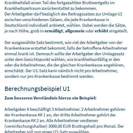
BLOG
Krankheitsfall einen Teil des fortgezahlten Bruttoentgelts im
Krankheitszeitraum zurückerstattet zu bekommen.
SOFTWARELÖSUNGEN
Der Arbeitgeber darf bezüglich des Beitragssatzes zur Umlage
U1
zwischen verschiedenen Sätzen, die jede Krankenkasse in
Deutschland individuell anbietet, wählen. Dabei werden die Sätze,
je nach Höhe, grob in
ermäßigt
,
allgemein
oder
erhöht
eingeteilt.
Der ausgewählte Satz bestimmt, wie viel der Arbeitgeber von der
Krankenkasse erstattet bekommt, falls der betroffene Arbeitnehmer
einmal krank ist. Demnach sollte der Arbeitgeber den Umlagesatz
unter dem Gesichtspunkt wählen, wie krankheitsanfällig er den
oder die Arbeitnehmer, die der gleichen Krankenkasse angehören,
einschätzt. Der U1-Satz kann nämlich nicht pro Arbeitnehmer,
sondern nur pro Krankenkasse bestimmt werden.
Berechnungsbeispiel U1
Zum besseren Verständnis hierzu ein Beispiel:
Arbeitgeber A beschäftigt 3 Arbeitnehmer. 2 Arbeitnehmer gehören
der Krankenkasse
KK 1
an, der dritte Arbeitnehmer gehört der
Krankenkasse
KK 2
an. Alle Arbeitnehmer verdienen
(vereinfachungshalber) 3000,00 EUR Bruttogehalt pro Monat. Der
Arbeitgeber soll nun einen U1-Satz auswählen.