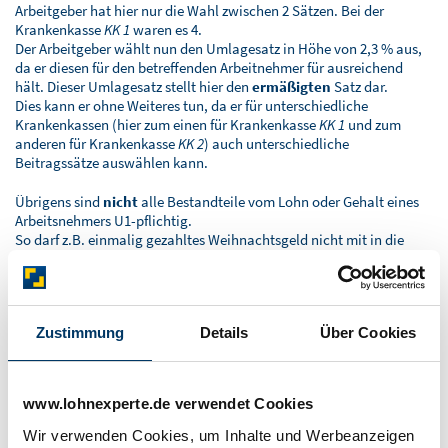
Arbeitgeber hat hier nur die Wahl zwischen 2 Sätzen. Bei der
Krankenkasse
KK 1
waren es 4.
Der Arbeitgeber wählt nun den Umlagesatz in Höhe von 2,3 % aus,
da er diesen für den betreffenden Arbeitnehmer für ausreichend
hält. Dieser Umlagesatz stellt hier den
ermäßigten
Satz dar.
Dies kann er ohne Weiteres tun, da er für unterschiedliche
Krankenkassen (hier zum einen für Krankenkasse
KK 1
und zum
anderen für Krankenkasse
KK 2
) auch unterschiedliche
Beitragssätze auswählen kann.
Übrigens sind
nicht
alle Bestandteile vom Lohn oder Gehalt eines
Arbeitsnehmers U1-pflichtig.
So darf z.B. einmalig gezahltes Weihnachtsgeld nicht mit in die
Berechnung einfließen, um nur eines von vielen Beispielen zu
nennen. Stark vereinfacht kann man dazu festhalten, dass nur
laufende, also regelmäßig gezahlte, monatlich wiederkehrende
Lohn- oder Gehaltsbestandteile U1-pflichtig sind, insofern sie der
Zustimmung
Details
Über Cookies
Sozialversicherungspflicht unterliegen. Auf alle Möglichkeiten
wollen wir allerdings an dieser Stelle nicht eingehen.
Prüfung der Umlagepflicht U1 für den
www.lohnexperte.de verwendet Cookies
Arbeitgeber
Wir verwenden Cookies, um Inhalte und Werbeanzeigen