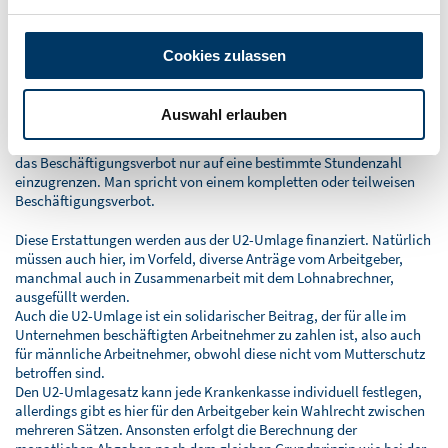
Arbeitnehmerin zurückerstattet werden.
Des Weiteren wird durch die U2-Umlage der Mutterschutzlohn bei
Cookies zulassen
Beschäftigungsverboten der Arbeitnehmerinnen finanziert.
Während des Beschäftigungsverbotes darf die Arbeitnehmerin ihrer
Arbeit nicht nachgehen, da die Gesundheit von Mutter und Kind
Auswahl erlauben
gefährdet ist. Dieses Verbot kann vom Arzt, aber auch vom
Arbeitgeber ausgesprochen werden. Es gibt auch die Möglichkeit,
das Beschäftigungsverbot nur auf eine bestimmte Stundenzahl
einzugrenzen. Man spricht von einem kompletten oder teilweisen
Beschäftigungsverbot.
Diese Erstattungen werden aus der U2-Umlage finanziert. Natürlich
müssen auch hier, im Vorfeld, diverse Anträge vom Arbeitgeber,
manchmal auch in Zusammenarbeit mit dem Lohnabrechner,
ausgefüllt werden.
Auch die U2-Umlage ist ein solidarischer Beitrag, der für alle im
Unternehmen beschäftigten Arbeitnehmer zu zahlen ist, also auch
für männliche Arbeitnehmer, obwohl diese nicht vom Mutterschutz
betroffen sind.
Den U2-Umlagesatz kann jede Krankenkasse individuell festlegen,
allerdings gibt es hier für den Arbeitgeber kein Wahlrecht zwischen
mehreren Sätzen. Ansonsten erfolgt die Berechnung der