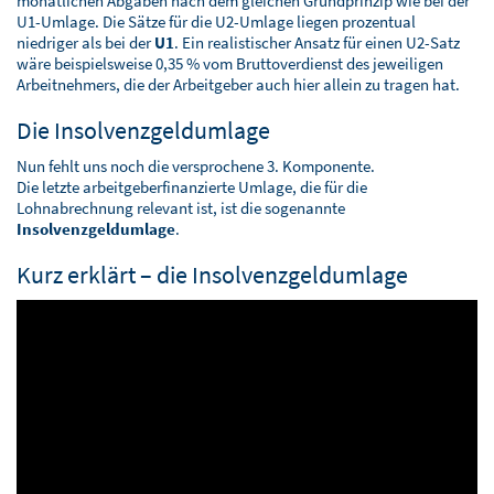
monatlichen Abgaben nach dem gleichen Grundprinzip wie bei der
U1-Umlage. Die Sätze für die U2-Umlage liegen prozentual
niedriger als bei der
U1
. Ein realistischer Ansatz für einen U2-Satz
wäre beispielsweise 0,35 % vom Bruttoverdienst des jeweiligen
Arbeitnehmers, die der Arbeitgeber auch hier allein zu tragen hat.
Die Insolvenzgeldumlage
Nun fehlt uns noch die versprochene 3. Komponente.
Die letzte arbeitgeberfinanzierte Umlage, die für die
Lohnabrechnung relevant ist, ist die sogenannte
Insolvenzgeldumlage
.
Kurz erklärt – die Insolvenzgeldumlage