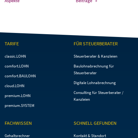
Aspekte
Beiträge
TARIFE
FÜR STEUERBERATER
Navigation
Navigation
classic.LOHN
Steuerberater & Kanzleien
überspringen
überspringen
comfort.LOHN
Baulohnabrechnung für
Steuerberater
comfort.BAULOHN
Digitale Lohnabrechnung
cloud.LOHN
Consulting für Steuerberater /
premium.LOHN
Kanzleien
premium.SYSTEM
FACHWISSEN
SCHNELL GEFUNDEN
Navigation
Navigation
Gehaltsrechner
Kontakt & Standort