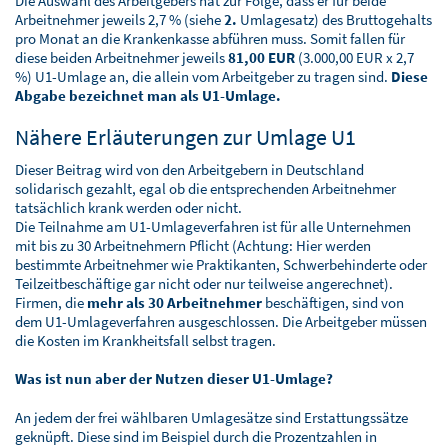
Die Auswahl des Arbeitgebers hat zur Folge, dass er für beide
Arbeitnehmer jeweils 2,7 % (siehe
2.
Umlagesatz) des Bruttogehalts
pro Monat an die Krankenkasse abführen muss. Somit fallen für
diese beiden Arbeitnehmer jeweils
81,00 EUR
(3.000,00 EUR x 2,7
%) U1-Umlage an, die allein vom Arbeitgeber zu tragen sind.
Diese
Abgabe bezeichnet man als U1-Umlage.
Nähere Erläuterungen zur Umlage U1
Dieser Beitrag wird von den Arbeitgebern in Deutschland
solidarisch gezahlt, egal ob die entsprechenden Arbeitnehmer
tatsächlich krank werden oder nicht.
Die Teilnahme am U1-Umlageverfahren ist für alle Unternehmen
mit bis zu 30 Arbeitnehmern Pflicht (Achtung: Hier werden
bestimmte Arbeitnehmer wie Praktikanten, Schwerbehinderte oder
Teilzeitbeschäftige gar nicht oder nur teilweise angerechnet).
Firmen, die
mehr als 30 Arbeitnehmer
beschäftigen, sind von
dem U1-Umlageverfahren ausgeschlossen. Die Arbeitgeber müssen
die Kosten im Krankheitsfall selbst tragen.
Was ist nun aber der Nutzen dieser U1-Umlage?
An jedem der frei wählbaren Umlagesätze sind Erstattungssätze
geknüpft. Diese sind im Beispiel durch die Prozentzahlen in