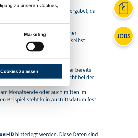
ligung zu unseren Cookies,
mer bekommen (keine Doppeltvergabe), da
). Auch sie ist zusätzlich mit einer
Marketing
ese, je nach Programmbediener, selbst
 01.11.21)
.
n Frage, wenn der Arbeitnehmer bereits
Cookies zulassen
n Erst- und Letzteintritt, nicht bei der
er am Monatsende oder auch mitten im
 Beispiel steht kein Austrittsdatum fest.
uer-ID
hinterlegt werden. Diese Daten sind