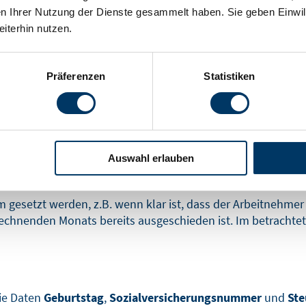
n Ihrer Nutzung der Dienste gesammelt haben. Sie geben Einwil
lle Arbeitnehmer im Unternehmen eine eigene Personalnum
iterhin nutzen.
er alle relevanten Daten für die Person angelegt werden.
setzliche Krankenkasse des Arbeitnehmers (hier:
AOK Bayern
Präferenzen
Statistiken
selt. Dies braucht Sie allerdings nicht interessieren, da di
ann der Arbeitnehmer in die Firma eingetreten ist
(Eintritt:
, einen Letzteintritt
(L-Eintritt)
zu setzen. Dies kommt nur i
Auswahl erlauben
nfängt, also demnach in einem bestimmten Zeitraum, zwische
m gesetzt werden, z.B. wenn klar ist, dass der Arbeitnehm
chnenden Monats bereits ausgeschieden ist. Im betrachteten
die Daten
Geburtstag
,
Sozialversicherungsnummer
und
Ste