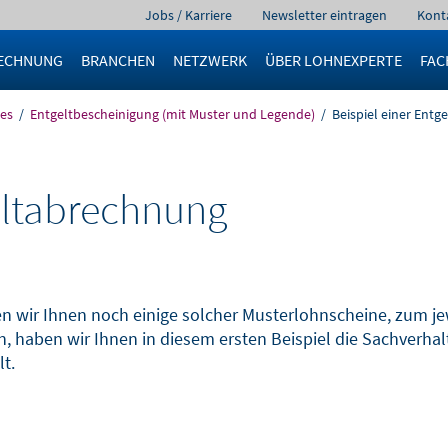
Navigation
Jobs / Karriere
Newsletter eintragen
Kont
überspringen
ECHNUNG
BRANCHEN
NETZWERK
ÜBER LOHNEXPERTE
FAC
es
Entgeltbescheinigung (mit Muster und Legende)
Beispiel einer Ent
geltabrechnung
n wir Ihnen noch einige solcher Musterlohnscheine, zum je
n, haben wir Ihnen in diesem ersten Beispiel die Sachverhal
lt.