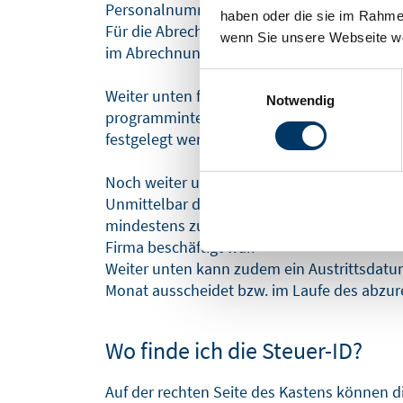
Personalnummer
50
.
haben oder die sie im Rahme
Für die Abrechnung ist es wichtig, dass a
wenn Sie unsere Webseite we
im Abrechnungsprogramm unter dieser Numm
Einwilligungsauswahl
Weiter unten finden Sie die zuständige, ge
Notwendig
programminternen Nummer
(256)
verschlüs
festgelegt werden kann.
Noch weiter unten finden Sie die Angabe, w
Unmittelbar dahinter gibt es die Möglichkeit
mindestens zum zweiten Mal bei der Firma a
Firma beschäftigt war.
Weiter unten kann zudem ein Austrittsdatu
Monat ausscheidet bzw. im Laufe des abzure
Wo finde ich die Steuer-ID?
Auf der rechten Seite des Kastens können 