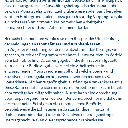
Natürlich: Für den
Arbeitnehmer
zählt letztendlich im Prinzip nur,
dass der ausgewiesene Auszahlungsbetrag, also der Monatslohn
bzw. das Monatsgehalt, rechtzeitig überwiesen oder bar übergeben
wird. Im Hintergrund laufen hierzu jedoch ständig Vorgänge ab, die
ein hohes Maß an Kommunikation zwischen Arbeitgeber,
Lohnabrechner und auch Arbeitnehmer erfordern.
Herausheben möchten wir dies an dem Beispiel der Übersendung
der Meldungen an
Finanzämter und Krankenkassen
.
Im Zuge der Abrechnung werden die abzuführenden Beträge, wie
gesehen, durch das Programm errechnet. Hierzu wurden im Vorfeld
vom Lohnabrechner Daten eingegeben, die ihm zuvor mitgeteilt
wurden – so z.B. die Angabe, wie viel ein Arbeitnehmer im
entsprechenden Monat verdienen soll und welche Steuer- und
Sozialversicherungsdaten angewendet werden müssen (z.B.
Steuerklasse, Kirchenzugehörigkeit, zuständige Krankenkasse etc.).
Diese Rahmendaten wiederum muss der Arbeitnehmer zuvor bereits
dem Arbeitgeber mitgeteilt haben. Nur so kann eine Abrechnung
überhaupt vorgenommen werden. Der Lohnabrechner meldet dann
die errechneten Beträge an die entsprechende Behörde,
beispielsweise die Lohnsteuer an das zuständige Finanzamt
(Lohnsteueranmeldung) oder die Sozialversicherungsbeiträge
(Beitragsnachweis) an die entsprechende Krankenkasse.