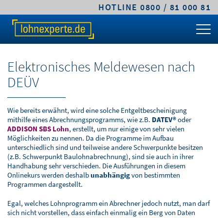
HOTLINE 0800 / 81 000 81
TARIFE & LÖSUNGEN
KLEINE UND MITTLERE UNTERNEHMEN
MITTELSTANDS- UND GROSSUNTERNEHMEN
FACHWISSEN
ÜBER LOHNEXPERTE
PREIS-RECHNER
CLASSIC.LOHN
PREMIUM.LOHN
GEHALTSRECHNER
LEISTUNGEN
Elektronisches Meldewesen nach
TARIFVERGLEICH
COMFORT.LOHN
PREMIUM.SYSTEM
ARBEITGEBERKOSTEN
ABLAUF & VORTEILE
DEÜV
KLEINE UND MITTLERE UNTERNEHMEN
COMFORT.BAULOHN
PFÄNDUNGSRECHNER
SICHERHEIT & VERTRAUEN
Wie bereits erwähnt, wird eine solche Entgeltbescheinigung
MITTELSTANDS- UND
CLOUD.LOHN
UMLAGEPFLICHT
DIGITALE LOHNABRECHNUNG
mithilfe eines Abrechnungsprogramms, wie z.B.
DATEV®
oder
GROSSUNTERNEHMEN
ADDISON SBS Lohn
, erstellt, um nur einige von sehr vielen
Möglichkeiten zu nennen. Da die Programme im Aufbau
FRISTENRECHNER
WARUM LOHNEXPERTE.DE?
unterschiedlich sind und teilweise andere Schwerpunkte besitzen
ÖFFENTLICHER DIENST / VERWALTUNG
(z.B. Schwerpunkt Baulohnabrechnung), sind sie auch in ihrer
Handhabung sehr verschieden. Die Ausführungen in diesem
PKW-SACHBEZUG
AGB & TARIFE
Onlinekurs werden deshalb
unabhängig
von bestimmten
STEUERBERATER & KANZLEIEN
Programmen dargestellt.
ONLINEKURS
JOBS
Egal, welches Lohnprogramm ein Abrechner jedoch nutzt, man darf
BAULOHNABRECHNUNG FÜR
sich nicht vorstellen, dass einfach einmalig ein Berg von Daten
STEUERBERATER