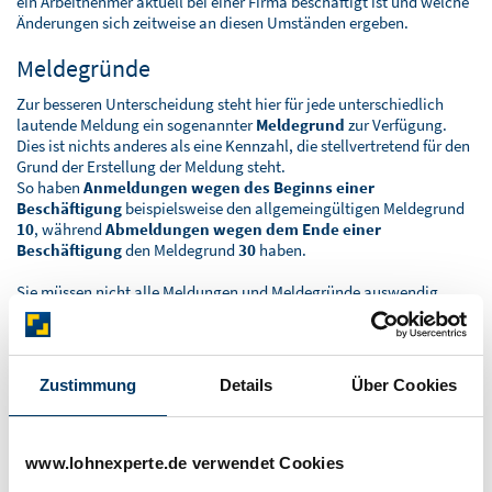
ein Arbeitnehmer aktuell bei einer Firma beschäftigt ist und welche
Änderungen sich zeitweise an diesen Umständen ergeben.
Meldegründe
Zur besseren Unterscheidung steht hier für jede unterschiedlich
lautende Meldung ein sogenannter
Meldegrund
zur Verfügung.
Dies ist nichts anderes als eine Kennzahl, die stellvertretend für den
Grund der Erstellung der Meldung steht.
So haben
Anmeldungen wegen des Beginns einer
Beschäftigung
beispielsweise den allgemeingültigen Meldegrund
10
, während
Abmeldungen wegen dem Ende einer
Beschäftigung
den Meldegrund
30
haben.
Sie müssen nicht alle Meldungen und Meldegründe auswendig
lernen. Führen Sie sich jedoch immer vor Augen, dass diese
Meldungen gemacht werden müssen, damit die
Sozialversicherungsträger (z.B. die Krankenkassen) wissen, was mit
den Arbeitnehmern im Unternehmen passiert und ob sich aus den
Zustimmung
Details
Über Cookies
vorliegenden Umständen, Forderungen oder Verbindlichkeiten
gegenüber dem Unternehmen ergeben.
Sie kennen dies bereits aus dem kürzlich erläuterten Prinzip der
Schätzung
, bei der es auch zu sogenannten
Beitragsdifferenzen
www.lohnexperte.de verwendet Cookies
kommen kann. Dies ist ein klassisches Beispiel für eine