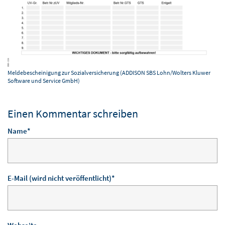
Meldebescheinigung zur Sozialversicherung (ADDISON SBS Lohn/Wolters Kluwer
Software und Service GmbH)
Einen Kommentar schreiben
Pflichtfeld
Name
*
Pflichtfeld
E-Mail (wird nicht veröffentlicht)
*