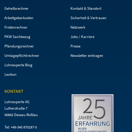
Navigation
Navigation
Gehaltsrechner
Kontakt & Standort
überspringen
überspringen
Arbeitgeberkosten
Sicherheit & Vertrauen
Fristenrechner
Netzwerk
PKW Sachbezug
Jobs / Karriere
Pfändungsrechner
Presse
Umlagepflichtrechner
Newsletter eintragen
Lohnexperte Blog
Lexikon
KONTAKT
Lohnexperte AG
Lutherstraße 7
06842 Dessau-Roßlau
Tel: +49-340 870187-0