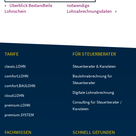
Überblick Bestandteile
notwendige
Lohnschein
Lohnabrechnungsdaten
TARIFE
FÜR STEUERBERATER
Navigation
Navigation
classic.LOHN
Steuerberater & Kanzleien
überspringen
überspringen
comfort.LOHN
Baulohnabrechnung für
Steuerberater
comfort.BAULOHN
Digitale Lohnabrechnung
cloud.LOHN
Consulting für Steuerberater /
premium.LOHN
Kanzleien
premium.SYSTEM
FACHWISSEN
SCHNELL GEFUNDEN