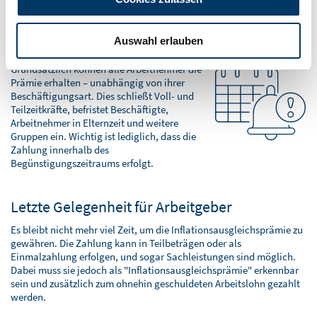
Zahlung zusätzlich zum regulären Arbeitslohn erfolgen.
Auswahl erlauben
Wer kann die Prämie erhalten?
Grundsätzlich können alle Arbeitnehmer die
Prämie erhalten – unabhängig von ihrer
Beschäftigungsart. Dies schließt Voll- und
Teilzeitkräfte, befristet Beschäftigte,
Arbeitnehmer in Elternzeit und weitere
Gruppen ein. Wichtig ist lediglich, dass die
Zahlung innerhalb des
Begünstigungszeitraums erfolgt.
Letzte Gelegenheit für Arbeitgeber
Es bleibt nicht mehr viel Zeit, um die Inflationsausgleichsprämie zu
gewähren. Die Zahlung kann in Teilbeträgen oder als
Einmalzahlung erfolgen, und sogar Sachleistungen sind möglich.
Dabei muss sie jedoch als "Inflationsausgleichsprämie" erkennbar
sein und zusätzlich zum ohnehin geschuldeten Arbeitslohn gezahlt
werden.