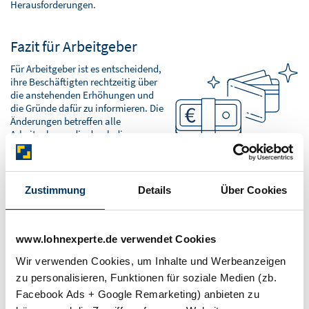
Herausforderungen.
Fazit für Arbeitgeber
Für Arbeitgeber ist es entscheidend,
ihre Beschäftigten rechtzeitig über
die anstehenden Erhöhungen und
die Gründe dafür zu informieren. Die
Änderungen betreffen alle
Arbeitnehmer, die durch die
Erhöhung der Beitragssätze und
Beitragsbemessungsgrenzen höhere
Abgaben leisten müssen. Eine offene Kommunikation über die
Hintergründe der steigenden Beiträge kann dabei helfen, eventuelle
Zustimmung
Details
Über Cookies
Unzufriedenheit und Missverständnisse zu vermeiden. Arbeitgeber
müssen also nicht nur ihre eigenen Prozesse anpassen, sondern
sollten auch auf Nachfragen ihrer Mitarbeiter vorbereitet sein.
www.lohnexperte.de verwendet Cookies
Wir verwenden Cookies, um Inhalte und Werbeanzeigen
Das Wichtigste in Kürze
zu personalisieren, Funktionen für soziale Medien (zb.
Zum Jahreswechsel 2025 steigen die Sozialversicherungsbeiträge
Facebook Ads + Google Remarketing) anbieten zu
und Beitragsbemessungsgrenzen erheblich, die Beschäftigten