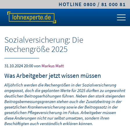
HOTLINE 0800 / 81 000 81
TARIFE & LÖSUNGEN
KLEINE UND MITTLERE UNTERNEHMEN
MITTELSTANDS- UND GROSSUNTERNEHMEN
FACHWISSEN
ÜBER LOHNEXPERTE
PREIS-RECHNER
CLASSIC.LOHN
PREMIUM.LOHN
GEHALTSRECHNER
LEISTUNGEN
Sozialversicherung: Die
TARIFVERGLEICH
COMFORT.LOHN
PREMIUM.SYSTEM
ARBEITGEBERKOSTEN
ABLAUF & VORTEILE
Rechengröße 2025
KLEINE UND MITTLERE UNTERNEHMEN
COMFORT.BAULOHN
PFÄNDUNGSRECHNER
SICHERHEIT & VERTRAUEN
31.10.2024 20:00
von
Markus Matt
MITTELSTANDS- UND
CLOUD.LOHN
UMLAGEPFLICHT
DIGITALE LOHNABRECHNUNG
Was Arbeitgeber jetzt wissen müssen
GROSSUNTERNEHMEN
Alljährlich werden die Rechengrößen in der Sozialversicherung
FRISTENRECHNER
WARUM LOHNEXPERTE.DE?
angepasst, doch die geplanten Werte für 2025 dürften zu ungewohnt
ÖFFENTLICHER DIENST / VERWALTUNG
deutlichen Beitragserhöhungen führen. Neben den stark steigenden
PKW-SACHBEZUG
AGB & TARIFE
Beitragsbemessungsgrenzen stehen auch der Zusatzbeitrag in der
STEUERBERATER & KANZLEIEN
gesetzlichen Krankenversicherung sowie der Beitragssatz in der
gesetzlichen Pflegeversicherung im Fokus. Arbeitgeber müssen
ONLINEKURS
JOBS
diese Änderungen nicht nur selbst umsetzen, sondern ihren
BAULOHNABRECHNUNG FÜR
Beschäftigten auch verständlich erklären können.
STEUERBERATER