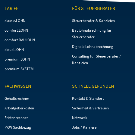
TARIFE
FÜR STEUERBERATER
Navigation
Navigation
classic.LOHN
Steuerberater & Kanzleien
überspringen
überspringen
comfort.LOHN
Baulohnabrechnung für
Steuerberater
comfort.BAULOHN
Digitale Lohnabrechnung
cloud.LOHN
Consulting für Steuerberater /
premium.LOHN
Kanzleien
premium.SYSTEM
FACHWISSEN
SCHNELL GEFUNDEN
Navigation
Navigation
Gehaltsrechner
Kontakt & Standort
überspringen
überspringen
Arbeitgeberkosten
Sicherheit & Vertrauen
Fristenrechner
Netzwerk
PKW Sachbezug
Jobs / Karriere