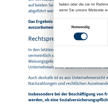
haben oder die sie im Rahme
auf beiden Seiten. Sollte festgestellt werd
wenn Sie unsere Webseite we
abgeführt werden.
Das Ergebnis dieses Verfahrens bietet ein
Einwilligungsauswahl
auszuräumen und sich gegen mögliche Na
Notwendig
Rechtsprechung
In den letzten Jahren gab es zahlreiche Geri
vermeintlich selbständige Tätigkeiten als s
Weisungsgebundenheit, Eingliederung in bet
Unternehmen unter anderem erhebliche Nach
Auch deshalb ist es aus Unternehmersicht w
Nachzahlungen und rechtlichen Auseinande
Insbesondere bei der Beschäftigung von fr
werden, ob eine Sozialversicherungspflich