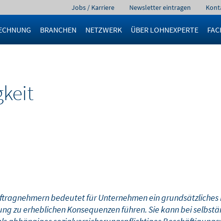
Navigation
Jobs / Karriere
Newsletter eintragen
Kont
überspringen
ECHNUNG
BRANCHEN
NETZWERK
ÜBER LOHNEXPERTE
FAC
keit
ftragnehmern bedeutet für Unternehmen ein grundsätzliches Ris
zung zu erheblichen Konsequenzen führen. Sie kann bei selbstä