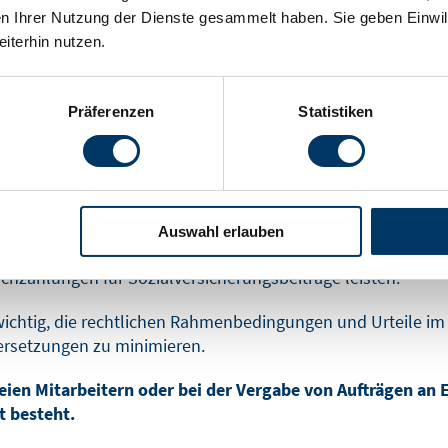
n Ihrer Nutzung der Dienste gesammelt haben. Sie geben Einwil
en, dass eine abhängige Beschäftigung vorliegt, müssen rüc
iterhin nutzen.
e verlässliche Grundlage für die weitere Vertragsgestaltu
chforderungen abzusichern.
Präferenzen
Statistiken
chtsurteile zur Scheinselbstständigkeit, die für Arbeitgeber 
ozialversicherungspflichtige Beschäftigungsverhältnisse ein
Auswahl erlauben
riebliche Abläufe und fehlendes Unternehmerrisiko vorlage
zahlungen für Sozialversicherungsbeiträge leisten.
ichtig, die rechtlichen Rahmenbedingungen und Urteile im 
rsetzungen zu minimieren.
eien Mitarbeitern oder bei der Vergabe von Aufträgen an
t besteht.