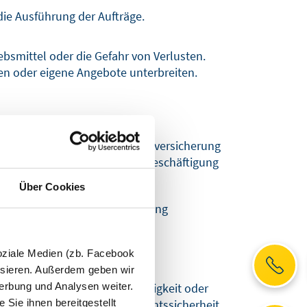
die Ausführung der Aufträge.
iebsmittel oder die Gefahr von Verlusten.
en oder eigene Angebote unterbreiten.
, das bei der Deutschen Rentenversicherung
Tätigkeit oder als abhängige Beschäftigung
Über Cookies
er Deutschen Rentenversicherung
eßend prüft die Deutsche
für Selbstständigkeit oder
oziale Medien (zb. Facebook
ysieren. Außerdem geben wir
erbung und Analysen weiter.
ch um eine selbstständige Tätigkeit oder
Sie ihnen bereitgestellt
nde Wirkung und sorgt für Rechtssicherheit