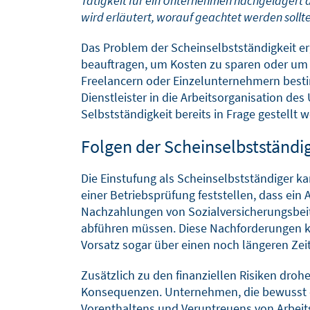
Tätigkeit für ein Unternehmen nachgelagert a
SOFTWARELÖSUNGEN
BLOG
wird erläutert, worauf geachtet werden sollt
Das Problem der Scheinselbstständigkeit er
beauftragen, um Kosten zu sparen oder um di
Freelancern oder Einzelunternehmern bestim
Dienstleister in die Arbeitsorganisation 
Selbstständigkeit bereits in Frage gestellt 
Folgen der Scheinselbstständi
Die Einstufung als Scheinselbstständiger 
einer Betriebsprüfung feststellen, dass ei
Nachzahlungen von Sozialversicherungsbeitr
abführen müssen. Diese Nachforderungen kö
Vorsatz sogar über einen noch längeren Zei
Zusätzlich zu den finanziellen Risiken droh
Konsequenzen. Unternehmen, die bewusst od
Vorenthaltens und Veruntreuens von Arbeit