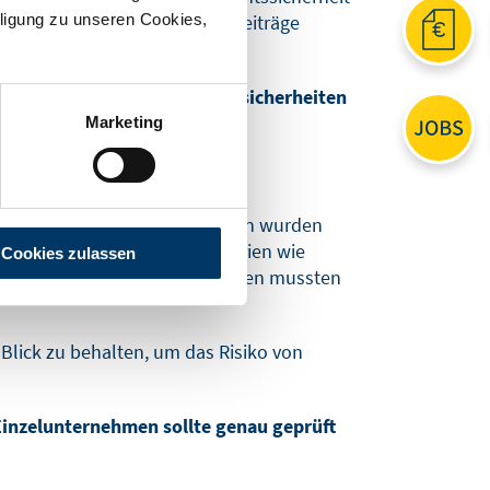
ligung zu unseren Cookies,
kwirkend Sozialversicherungsbeiträge
ng und hilft Unternehmen, Unsicherheiten
Marketing
relevant sind. In vielen Urteilen wurden
gestuft, wenn bestimmte Kriterien wie
Cookies zulassen
n. In vielen verhandelten Fällen mussten
Blick zu behalten, um das Risiko von
 Einzelunternehmen sollte genau geprüft