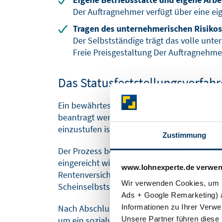
Der Auftragnehmer verfügt über eine eig
Tragen des unternehmerischen Risikos
Der Selbstständige trägt das volle unter
Freie Preisgestaltung Der Auftragnehme
Das Statusfeststellungsverfah
Ein bewährtes Mittel zur Vermeidung von Sc
beantragt werden kann. In diesem Verfahren 
einzustufen ist.
Zustimmung
Der Prozess beginnt mit der Antragstellun
eingereicht wird. Dies kann auch rückwirken
www.lohnexperte.de verwen
Rentenversicherung die tatsächlichen Verhäl
Wir verwenden Cookies, um I
Scheinselbstständigkeit detailliert untersuc
Ads + Google Remarketing) a
Informationen zu Ihrer Verw
Nach Abschluss der Prüfung trifft die Deuts
Unsere Partner führen diese 
um ein sozialversicherungspflichtiges Besc