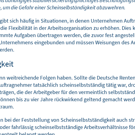
ls abhängiges sozialversicherungspflichtiges Beschäftigungsve
e, um die Gefahr einer Scheinselbständigkeit abzuwehren.
gibt sich häufig in Situationen, in denen Unternehmen Auft
e Flexibilität in der Arbeitsorganisation zu erhöhen. Dies 
mte Aufgaben übertragen werden, die zuvor fest angestellt
des Unternehmens eingebunden und müssen Weisungen des Au
werden.
gkeit
kann weitreichende Folgen haben. Sollte die Deutsche Rent
n Auftragnehmer tatsächlich scheinselbstständig tätig war
ägen, die der Arbeitgeber für den vermeintlich selbststän
nnen bis zu vier Jahre rückwirkend geltend gemacht werd
traum.
en bei der Feststellung von Scheinselbstständigkeit auch str
er fahrlässig scheinselbstständige Arbeitsverhältnisse f
sentgelt belangt werden.