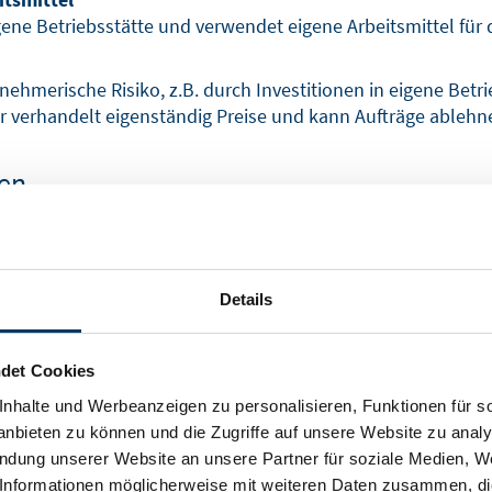
ene Betriebsstätte und verwendet eigene Arbeitsmittel für 
nehmerische Risiko, z.B. durch Investitionen in eigene Betr
r verhandelt eigenständig Preise und kann Aufträge ablehn
ren
heinselbstständigkeit ist das Statusfeststellungsverfahren
wird geprüft, ob ein Vertragsverhältnis als selbstständige 
Details
g, die entweder vom Auftragnehmer oder Auftraggeber bei d
d für bereits abgeschlossene Tätigkeiten erfolgen. Anschli
det Cookies
tnisse des Arbeitsverhältnisses. Dabei werden die Indizien 
nhalte und Werbeanzeigen zu personalisieren, Funktionen für s
ht.
nbieten zu können und die Zugriffe auf unsere Website zu anal
endung unserer Website an unsere Partner für soziale Medien, W
che Rentenversicherung eine Entscheidung darüber, ob es si
Informationen möglicherweise mit weiteren Daten zusammen, die 
häftigungsverhältnis handelt. Diese Entscheidung hat binde