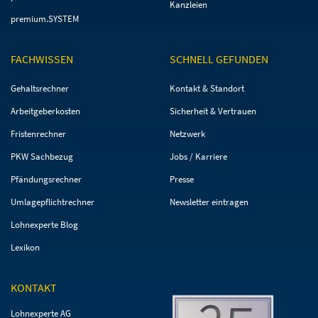
Kanzleien
premium.SYSTEM
FACHWISSEN
SCHNELL GEFUNDEN
Navigation
Navigation
Gehaltsrechner
Kontakt & Standort
überspringen
überspringen
Arbeitgeberkosten
Sicherheit & Vertrauen
Fristenrechner
Netzwerk
PKW Sachbezug
Jobs / Karriere
Pfändungsrechner
Presse
Umlagepflichtrechner
Newsletter eintragen
Lohnexperte Blog
Lexikon
KONTAKT
Lohnexperte AG