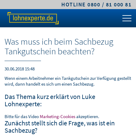
HOTLINE 0800 / 81 000 81
TARIFE & LÖSUNGEN
KLEINE UND MITTLERE UNTERNEHMEN
MITTELSTANDS- UND GROSSUNTERNEHMEN
FACHWISSEN
ÜBER LOHNEXPERTE
PREIS-RECHNER
CLASSIC.LOHN
PREMIUM.LOHN
GEHALTSRECHNER
LEISTUNGEN
Was muss ich beim Sachbezug
TARIFVERGLEICH
COMFORT.LOHN
PREMIUM.SYSTEM
ARBEITGEBERKOSTEN
ABLAUF & VORTEILE
Tankgutschein beachten?
KLEINE UND MITTLERE UNTERNEHMEN
COMFORT.BAULOHN
PFÄNDUNGSRECHNER
SICHERHEIT & VERTRAUEN
30.06.2018 15:48
MITTELSTANDS- UND
CLOUD.LOHN
UMLAGEPFLICHT
DIGITALE LOHNABRECHNUNG
Wenn einem Arbeitnehmer ein Tankgutschein zur Verfügung gestellt
GROSSUNTERNEHMEN
wird, dann handelt es sich um einen Sachbezug.
FRISTENRECHNER
WARUM LOHNEXPERTE.DE?
Das Thema kurz erklärt von Luke
ÖFFENTLICHER DIENST / VERWALTUNG
Lohnexperte:
PKW-SACHBEZUG
AGB & TARIFE
STEUERBERATER & KANZLEIEN
Bitte für das Video
Marketing-Cookies
akzeptieren.
ONLINEKURS
JOBS
Zunächst stellt sich die Frage, was ist ein
BAULOHNABRECHNUNG FÜR
Sachbezug?
STEUERBERATER