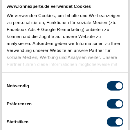
sozialversicherungsfrei ist.
www.lohnexperte.de verwendet Cookies
Die Sachbezüge müssen wie folgt in den Aufzeichnungen
Wir verwenden Cookies, um Inhalte und Werbeanzeigen
dokumentiert werden:
zu personalisieren, Funktionen für soziale Medien (zb.
Facebook Ads + Google Remarketing) anbieten zu
die Sachbezüge müssen einzeln bezeichnet werden
können und die Zugriffe auf unsere Website zu
das Entgelt muss erfasst werden
analysieren. Außerdem geben wir Informationen zu Ihrer
der entsprechende Abgabetag muss angegeben werden
Verwendung unserer Website an unsere Partner für
Jedoch kann man bei seinem zuständigen Finanzamt eine
soziale Medien, Werbung und Analysen weiter. Unsere
entsprechende Erleichterung für diese Aufzeichnungspflicht
Partner führen diese Informationen möglicherweise mit
beantragen.
weiteren Daten zusammen, die Sie ihnen bereitgestellt
haben oder die sie im Rahmen Ihrer Nutzung der Dienste
Einwilligungsauswahl
Darf ein Tankgutschein jeden Monat
gesammelt haben. Sie geben Einwilligung zu unseren
Notwendig
ausgestellt werden?
Cookies, wenn Sie unsere Webseite weiterhin nutzen.
Der Arbeitgeber kann für seine Arbeitnehmer jeden Monat
Präferenzen
Tankgutscheine ausstellen, solange der Einzelwert nicht die
Sachbezugsfreigrenze von 44,00 Euro übersteigt. Wenn der
Arbeitnehmer bereits einen Tankgutschein von 44,00 Euro erhalten
Statistiken
hat, dann kann er keine weiteren Sachbezüge in diesem Monat