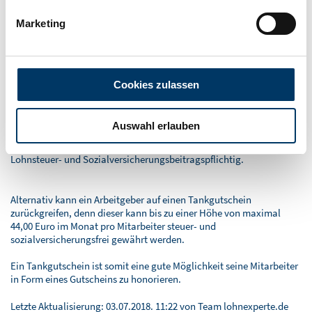
erhalten.
Marketing
Sie nutzen schon erfolgreich
Tankgutscheine
und suchen weitere
Module für die
Mitarbeitermotivation
?
Dann starten Sie doch eine
I❤ MY JOB-Kampagne
in Ihrem
Unternehmen. Unser Kooperationspartner Vorsorgepartner
.
ag
begleitet Sie dabei.
Cookies zulassen
Fazit:
Auswahl erlauben
Wenn ein Arbeitgeber seinen Arbeitnehmern eine Lohnerhöhung
von 44,00 Euro zukommen lassen möchte, dann ist diese
Lohnsteuer- und Sozialversicherungsbeitragspflichtig.
Alternativ kann ein Arbeitgeber auf einen Tankgutschein
zurückgreifen, denn dieser kann bis zu einer Höhe von maximal
44,00 Euro im Monat pro Mitarbeiter steuer- und
sozialversicherungsfrei gewährt werden.
Ein Tankgutschein ist somit eine gute Möglichkeit seine Mitarbeiter
in Form eines Gutscheins zu honorieren.
Letzte Aktualisierung:
03.07.2018. 11:22
von Team lohnexperte.de