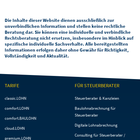
Die Inhalte dieser Website dienen ausschließlich zur
unverbindlichen Information und stellen keine rechtliche
Beratung dar. Sie können eine individuelle und verbindliche
Rechtsberatung nicht ersetzen, insbesondere im Hinblick auf
spezifische individuelle Sachverhalte. Alle bereitgestellten
Informationen erfolgen daher ohne Gewähr für Richtigkeit,
Vollständigkeit und Aktualität.
TARIFE
FÜR STEUERBERATER
Navigation
Navigation
classic.LOHN
Steuerberater & Kanzleien
überspringen
überspringen
comfort.LOHN
Baulohnabrechnung für
Steuerberater
comfort.BAULOHN
Digitale Lohnabrechnung
cloud.LOHN
Consulting für Steuerberater /
premium.LOHN