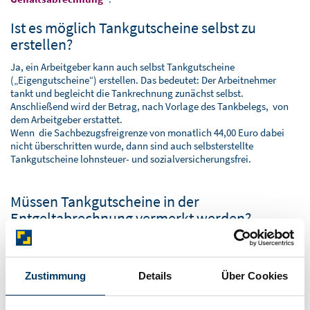
Ist es möglich Tankgutscheine selbst zu
erstellen?
Ja, ein Arbeitgeber kann auch selbst Tankgutscheine
(„Eigengutscheine“) erstellen. Das bedeutet: Der Arbeitnehmer
tankt und begleicht die Tankrechnung zunächst selbst.
Anschließend wird der Betrag, nach Vorlage des Tankbelegs, von
dem Arbeitgeber erstattet.
Wenn die Sachbezugsfreigrenze von monatlich 44,00 Euro dabei
nicht überschritten wurde, dann sind auch selbsterstellte
Tankgutscheine lohnsteuer- und sozialversicherungsfrei.
Müssen Tankgutscheine in der
Entgeltabrechnung vermerkt werden?
Sachbezüge müssen generell in der
Lohnabrechnung vermerkt werden.
Dies gilt auch, wenn die
Zustimmung
Details
Über Cookies
Sachbezugsfreigrenze von 44,00
Euro nicht überschritten wurde
und der Betrag lohnsteuer- und