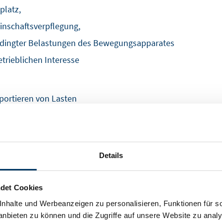
platz,
inschaftsverpflegung,
edingter Belastungen des Bewegungsapparates
trieblichen Interesse
portieren von Lasten
Möglichkeit haben, solche Trainings oder Kurse in dem eig
ist, dass der Trainer eine entsprechende Ausbildung und Qu
de Maßnahme angemeldet sein.
beiträge zu Sportvereinen oder Fitnessstudios sowie auch M
Details
ie Maßnahmen:
det Cookies
nhalte und Werbeanzeigen zu personalisieren, Funktionen für s
nbieten zu können und die Zugriffe auf unsere Website zu anal