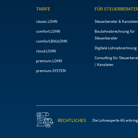
TARIFE
FÜR STEUERBERATE
Navigation
Navigation
classic.LOHN
Steuerberater & Kanzleie
überspringen
überspringen
comfort.LOHN
Baulohnabrechnung für
Steuerberater
comfort.BAULOHN
Digitale Lohnabrechnung
cloud.LOHN
Consulting für Steuerbera
premium.LOHN
/ Kanzleien
premium.SYSTEM
RECHTLICHES
Die Lohnexperte AG erbring