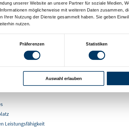
endung unserer Website an unsere Partner für soziale Medien, W
Informationen möglicherweise mit weiteren Daten zusammen, die 
n Ihrer Nutzung der Dienste gesammelt haben. Sie geben Einwil
iterhin nutzen.
betriebliche Gesundheitsförderung?
Präferenzen
Statistiken
et dem Arbeitnehmer sowie dem Arbeitgeber einige Vorteile.
Auswahl erlauben
es
latz
n Leistungsfähigkeit