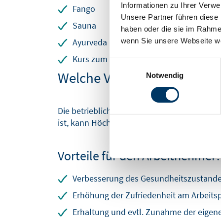
Informationen zu Ihrer Verw
Fango
Unsere Partner führen diese 
Sauna
haben oder die sie im Rahme
wenn Sie unsere Webseite we
Ayurveda
Kurs zum Erlernen einer Sportart
Einwilligungsauswahl
Welche Vorteile bietet die 
Notwendig
Die betriebliche Gesundheitsförderung biet
ist, kann Höchstleistungen bringen.
Vorteile für den Arbeitnehmer:
Verbesserung des Gesundheitszustand
Erhöhung der Zufriedenheit am Arbeitsp
Erhaltung und evtl. Zunahme der eigene