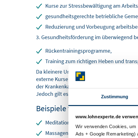
Kurse zur Stressbewältigung am Arbeits
gesundheitsgerechte betriebliche Geme
Reduzierung und Vorbeugung arbeitsb
3. Gesundheitsförderung im überwiegend be
Rückentrainingsprogramme,
Training zum richtigen Heben und trans
Da kleinere Unternehmen oftmals nicht die 
externe Kurse in Anspruch nehmen. Wichtig 
der Krankenkasse als gesundheitsfördern
Jedoch gilt es zu beachten, dass Mitglieds
Zustimmung
Beispiele für nicht steuerfre
www.lohnexperte.de verwen
Meditation
Wir verwenden Cookies, um I
Massagen
Ads + Google Remarketing) a