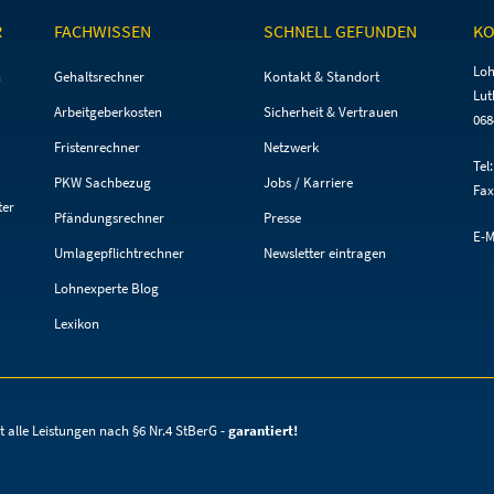
R
FACHWISSEN
SCHNELL GEFUNDEN
KO
Navigation
Navigation
Loh
n
Gehaltsrechner
Kontakt & Standort
überspringen
überspringen
Lut
Arbeitgeberkosten
Sicherheit & Vertrauen
068
Fristenrechner
Netzwerk
Tel
PKW Sachbezug
Jobs / Karriere
Fax
ter
Pfändungsrechner
Presse
E-M
Umlagepflichtrechner
Newsletter eintragen
Lohnexperte Blog
Lexikon
t alle Leistungen
nach §6 Nr.4 StBerG -
garantiert!