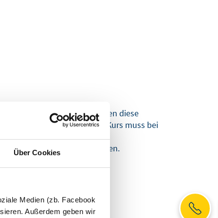
enen Betrieb abzubilden, können diese
alifikation aufweist oder der Kurs muss bei
assagen nicht begünstigt werden.
Über Cookies
oziale Medien (zb. Facebook
ysieren. Außerdem geben wir