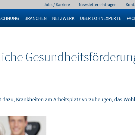
Navigation
Jobs / Karriere
Newsletter eintragen
Kont
überspringen
ECHNUNG
BRANCHEN
NETZWERK
ÜBER LOHNEXPERTE
FAC
bliche Gesundheitsförderun
t dazu, Krankheiten am Arbeitsplatz vorzubeugen, das Wohl