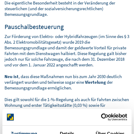
Die eigentliche Besonderheit besteht in der Veränderung der
steuerlichen (und der sozialversicherungsrechtlichen)
Bemessungsgrundlage.
Pauschalbesteuerung
Zur Förderung von Elektro- oder Hybridfahrzeugen (im Sinne des § 3
Abs. 2 Elektromobilitätsgesetz) wurde 2019 die
Bemessungsgrundlage und damit der geldwerte Vorteil für private
Fahrten mit dem Dienstwagen halbiert. Diese Regelung galt bisher
jedoch nur für solche Fahrzeuge, die nach dem 31. Dezember 2018
und vor dem 1. Januar 2022 angeschafft werden.
Neu ist
, dass diese Maßnahmen nun bis zum Jahr 2030 deutlich
verlängert wurden und teilweise sogar eine
Viertelung
der
Bemessungsgrundlage ermöglichen.
Dies gilt sowohl für die 1-%-Regelung als auch für Fahrten zwischen
Wohnung und erster Tätigkeitsstätte (0,03 %) sowie für
Familienheimfahrten im Rahmen der doppelten Haushaltsführung
(0,002 %). Dieser Vorteil erstreckt sich über die gesamte
Nutzungsdauer des Fahrzeugs.
Seit Januar 2020 hat der Gesetzgeber für Dienstwagen, die
Zustimmung
Details
Über Cookies