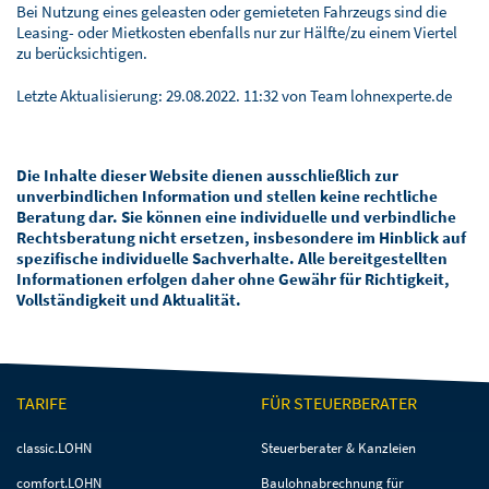
Bei Nutzung eines geleasten oder gemieteten Fahrzeugs sind die
Leasing- oder Mietkosten ebenfalls nur zur Hälfte/zu einem Viertel
zu berücksichtigen.
Letzte Aktualisierung:
29.08.2022. 11:32
von Team lohnexperte.de
Die Inhalte dieser Website dienen ausschließlich zur
unverbindlichen Information und stellen keine rechtliche
Beratung dar. Sie können eine individuelle und verbindliche
Rechtsberatung nicht ersetzen, insbesondere im Hinblick auf
spezifische individuelle Sachverhalte. Alle bereitgestellten
Informationen erfolgen daher ohne Gewähr für Richtigkeit,
Vollständigkeit und Aktualität.
TARIFE
FÜR STEUERBERATER
Navigation
Navigation
classic.LOHN
Steuerberater & Kanzleien
überspringen
überspringen
comfort.LOHN
Baulohnabrechnung für