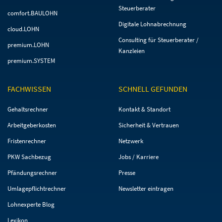
Steuerberater
comfort.BAULOHN
Digitale Lohnabrechnung
cloud.LOHN
Consulting für Steuerberater /
premium.LOHN
Kanzleien
premium.SYSTEM
FACHWISSEN
SCHNELL GEFUNDEN
Navigation
Navigation
Gehaltsrechner
Kontakt & Standort
überspringen
überspringen
Arbeitgeberkosten
Sicherheit & Vertrauen
Fristenrechner
Netzwerk
PKW Sachbezug
Jobs / Karriere
Pfändungsrechner
Presse
Umlagepflichtrechner
Newsletter eintragen
Lohnexperte Blog
Lexikon