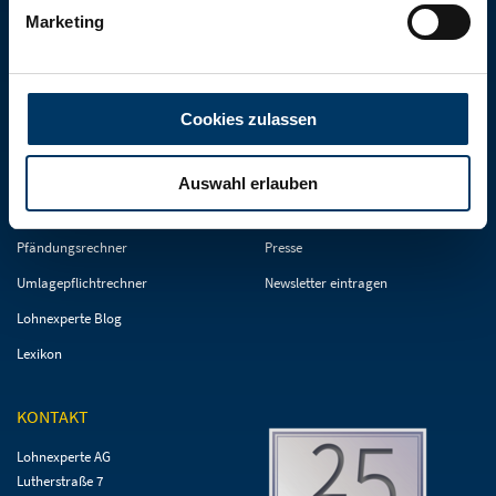
Marketing
FACHWISSEN
SCHNELL GEFUNDEN
Navigation
Navigation
Gehaltsrechner
Kontakt & Standort
Cookies zulassen
überspringen
überspringen
Arbeitgeberkosten
Sicherheit & Vertrauen
Fristenrechner
Netzwerk
Auswahl erlauben
PKW Sachbezug
Jobs / Karriere
Pfändungsrechner
Presse
Umlagepflichtrechner
Newsletter eintragen
Lohnexperte Blog
Lexikon
KONTAKT
Lohnexperte AG
Lutherstraße 7