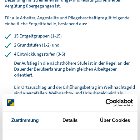
BLOG
Vergütung übergegangen ist.
SOFTWARELÖSUNGEN
Für alle Arbeiter, Angestellte und Pflegebeschäftigte gilt folgende
einheitliche Entgelttabelle, bestehend aus:
15 Entgeltgruppen (1-15)
2 Grundstufen (1-2) und
4 Entwicklungsstufen (3-6)
Der Aufstieg in die nächsthöhere Stufe ist in der Regel an der
Dauer der Berufserfahrung beim gleichen Arbeitgeber
orientiert.
Ein Ortszuschlag und der Erhöhungsbetrag im Weihnachtsgeld
sind weggefallen. Weihnachts- und Urlaubsgeld wird als
reduzierte Jahressonderzahlung ausgezahlt.
Die Eingruppierung in die entsprechenden Entgeltgruppen erfolgt
nach folgenden Qualifitkationseckpunkten:
Zustimmung
Details
Über Cookies
Entgeltgruppen 1-4 für An- und Ungelernte
Entgeltgruppen 5-8 für mindestens 2- oder 3 jährige