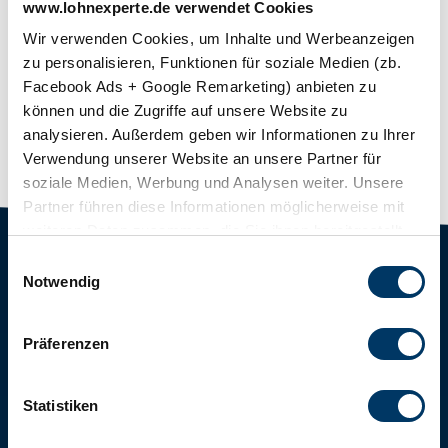
www.lohnexperte.de verwendet Cookies
Ausbildung
Wir verwenden Cookies, um Inhalte und Werbeanzeigen
Entgeltgruppen 9-12 für Fachhochschulstudium bzw. Bachelor
zu personalisieren, Funktionen für soziale Medien (zb.
Entgeltgruppen 13-15 für wissenschaftliches
Facebook Ads + Google Remarketing) anbieten zu
Hochschulstudium bzw. Master
können und die Zugriffe auf unsere Website zu
Letzte Aktualisierung:
11.06.2019. 16:02
analysieren. Außerdem geben wir Informationen zu Ihrer
Verwendung unserer Website an unsere Partner für
Alle Angaben ohne Gewähr.
soziale Medien, Werbung und Analysen weiter. Unsere
Partner führen diese Informationen möglicherweise mit
weiteren Daten zusammen, die Sie ihnen bereitgestellt
TARIFE
FÜR STEUERBERATER
haben oder die sie im Rahmen Ihrer Nutzung der Dienste
Einwilligungsauswahl
gesammelt haben. Sie geben Einwilligung zu unseren
Navigation
Navigation
Notwendig
classic.LOHN
Steuerberater & Kanzleien
überspringen
überspringen
Cookies, wenn Sie unsere Webseite weiterhin nutzen.
comfort.LOHN
Baulohnabrechnung für
Steuerberater
Präferenzen
comfort.BAULOHN
Digitale Lohnabrechnung
cloud.LOHN
Consulting für Steuerberater /
Statistiken
premium.LOHN
Kanzleien
premium.SYSTEM