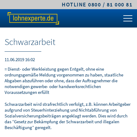
HOTLINE 0800 / 81 000 81
TARIFE & LÖSUNGEN
KLEINE UND MITTLERE UNTERNEHMEN
MITTELSTANDS- UND GROSSUNTERNEHMEN
FACHWISSEN
ÜBER LOHNEXPERTE
PREIS-RECHNER
CLASSIC.LOHN
PREMIUM.LOHN
GEHALTSRECHNER
LEISTUNGEN
Schwarzarbeit
TARIFVERGLEICH
COMFORT.LOHN
PREMIUM.SYSTEM
ARBEITGEBERKOSTEN
ABLAUF & VORTEILE
KLEINE UND MITTLERE UNTERNEHMEN
COMFORT.BAULOHN
PFÄNDUNGSRECHNER
SICHERHEIT & VERTRAUEN
11.06.2019 16:02
= Dienst- oder Werkleistung gegen Entgelt, ohne eine
MITTELSTANDS- UND
CLOUD.LOHN
UMLAGEPFLICHT
DIGITALE LOHNABRECHNUNG
ordnungsgemäße Meldung vorgenommen zu haben, staatliche
GROSSUNTERNEHMEN
Abgaben abzuführen oder ohne, dass der Auftragnehmer die
notwendigen gewerbe- oder handwerksrechtlichen
FRISTENRECHNER
WARUM LOHNEXPERTE.DE?
Voraussetzungen erfüllt
ÖFFENTLICHER DIENST / VERWALTUNG
Schwarzarbeit wird strafrechtlich verfolgt, z.B. können Arbeitgeber
PKW-SACHBEZUG
AGB & TARIFE
aufgrund von Steuerhinterziehung und Nichtabführung von
STEUERBERATER & KANZLEIEN
Sozialversicherungsbeiträgen angeklagt werden. Dies wird durch
ONLINEKURS
JOBS
das “Gesetz zur Bekämpfung der Schwarzarbeit und illegalen
Beschäftigung” geregelt.
BAULOHNABRECHNUNG FÜR
STEUERBERATER