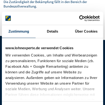
BLOG
Die Zuständigkeit der Bekämpfung fällt in den Bereich der
Bundeszollverwaltung.
SOFTWARELÖSUNGEN
Letzte Aktualisierung:
11.06.2019. 16:02
Alle Angaben ohne Gewähr.
Zustimmung
Details
Über Cookies
TARIFE
FÜR STEUERBERATER
www.lohnexperte.de verwendet Cookies
Navigation
Navigation
classic.LOHN
Steuerberater & Kanzleien
Wir verwenden Cookies, um Inhalte und Werbeanzeigen
überspringen
überspringen
zu personalisieren, Funktionen für soziale Medien (zb.
comfort.LOHN
Baulohnabrechnung für
Facebook Ads + Google Remarketing) anbieten zu
Steuerberater
comfort.BAULOHN
können und die Zugriffe auf unsere Website zu
Digitale Lohnabrechnung
cloud.LOHN
analysieren. Außerdem geben wir Informationen zu Ihrer
Consulting für Steuerberater /
Verwendung unserer Website an unsere Partner für
premium.LOHN
Kanzleien
soziale Medien, Werbung und Analysen weiter. Unsere
premium.SYSTEM
Partner führen diese Informationen möglicherweise mit
weiteren Daten zusammen, die Sie ihnen bereitgestellt
FACHWISSEN
SCHNELL GEFUNDEN