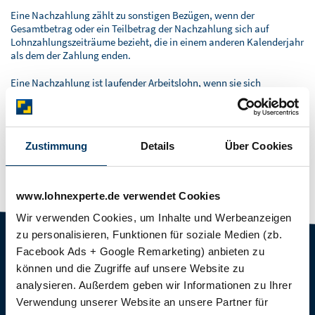
BLOG
Eine Nachzahlung zählt zu sonstigen Bezügen, wenn der
Gesamtbetrag oder ein Teilbetrag der Nachzahlung sich auf
SOFTWARELÖSUNGEN
Lohnzahlungszeiträume bezieht, die in einem anderen Kalenderjahr
als dem der Zahlung enden.
Eine Nachzahlung ist laufender Arbeitslohn, wenn sie sich
ausschließlich auf Lohnzahlungszeiträume bezieht, die im
Kalenderjahr der Zahlung enden.
Zustimmung
Details
Über Cookies
Letzte Aktualisierung:
11.06.2019. 16:02
Alle Angaben ohne Gewähr.
www.lohnexperte.de verwendet Cookies
Wir verwenden Cookies, um Inhalte und Werbeanzeigen
zu personalisieren, Funktionen für soziale Medien (zb.
TARIFE
FÜR STEUERBERATER
Facebook Ads + Google Remarketing) anbieten zu
Navigation
Navigation
classic.LOHN
Steuerberater & Kanzleien
können und die Zugriffe auf unsere Website zu
überspringen
überspringen
analysieren. Außerdem geben wir Informationen zu Ihrer
comfort.LOHN
Baulohnabrechnung für
Verwendung unserer Website an unsere Partner für
Steuerberater
comfort.BAULOHN