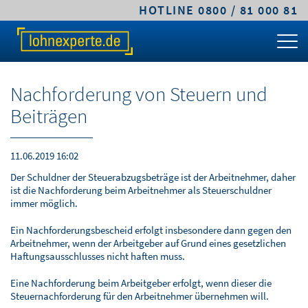
HOTLINE 0800 / 81 000 81
TARIFE & LÖSUNGEN
KLEINE UND MITTLERE UNTERNEHMEN
MITTELSTANDS- UND GROSSUNTERNEHMEN
FACHWISSEN
ÜBER LOHNEXPERTE
PREIS-RECHNER
CLASSIC.LOHN
PREMIUM.LOHN
GEHALTSRECHNER
LEISTUNGEN
Nachforderung von Steuern und
TARIFVERGLEICH
COMFORT.LOHN
PREMIUM.SYSTEM
ARBEITGEBERKOSTEN
ABLAUF & VORTEILE
Beiträgen
KLEINE UND MITTLERE UNTERNEHMEN
COMFORT.BAULOHN
PFÄNDUNGSRECHNER
SICHERHEIT & VERTRAUEN
11.06.2019 16:02
MITTELSTANDS- UND
CLOUD.LOHN
UMLAGEPFLICHT
DIGITALE LOHNABRECHNUNG
Der Schuldner der Steuerabzugsbeträge ist der Arbeitnehmer, daher
GROSSUNTERNEHMEN
ist die Nachforderung beim Arbeitnehmer als Steuerschuldner
FRISTENRECHNER
WARUM LOHNEXPERTE.DE?
immer möglich.
ÖFFENTLICHER DIENST / VERWALTUNG
Ein Nachforderungsbescheid erfolgt insbesondere dann gegen den
PKW-SACHBEZUG
AGB & TARIFE
Arbeitnehmer, wenn der Arbeitgeber auf Grund eines gesetzlichen
STEUERBERATER & KANZLEIEN
Haftungsausschlusses nicht haften muss.
ONLINEKURS
JOBS
Eine Nachforderung beim Arbeitgeber erfolgt, wenn dieser die
BAULOHNABRECHNUNG FÜR
Steuernachforderung für den Arbeitnehmer übernehmen will.
STEUERBERATER