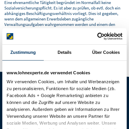
BLOG
Eine ehrenamtliche Tätigkeit begründet im Normalfall keine
Sozialversicherungspflicht. Es ist aber zu prüfen, ob evtl. doch ein
SOFTWARELÖSUNGEN
abhängiges Beschäftigungsverhältnis vorliegt. Dies ist gegeben,
wenn dem allgemeinen Erwerbsleben zugängliche
Verwaltungsaufgaben wahrgenommen werden und einem den
tatsächlichen Aufwand übersteigende pauschale
Aufwandsentschädigung gezahlt wird.
Letzte Aktualisierung:
11.06.2019. 16:02
Zustimmung
Details
Über Cookies
Alle Angaben ohne Gewähr.
www.lohnexperte.de verwendet Cookies
Wir verwenden Cookies, um Inhalte und Werbeanzeigen
TARIFE
FÜR STEUERBERATER
zu personalisieren, Funktionen für soziale Medien (zb.
Navigation
Navigation
classic.LOHN
Steuerberater & Kanzleien
Facebook Ads + Google Remarketing) anbieten zu
überspringen
überspringen
können und die Zugriffe auf unsere Website zu
comfort.LOHN
Baulohnabrechnung für
analysieren. Außerdem geben wir Informationen zu Ihrer
Steuerberater
comfort.BAULOHN
Verwendung unserer Website an unsere Partner für
Digitale Lohnabrechnung
cloud.LOHN
soziale Medien, Werbung und Analysen weiter. Unsere
Consulting für Steuerberater /