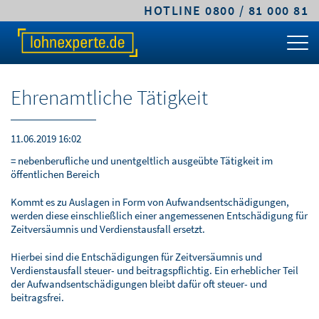
HOTLINE 0800 / 81 000 81
TARIFE & LÖSUNGEN
KLEINE UND MITTLERE UNTERNEHMEN
MITTELSTANDS- UND GROSSUNTERNEHMEN
FACHWISSEN
ÜBER LOHNEXPERTE
PREIS-RECHNER
CLASSIC.LOHN
PREMIUM.LOHN
GEHALTSRECHNER
LEISTUNGEN
Ehrenamtliche Tätigkeit
TARIFVERGLEICH
COMFORT.LOHN
PREMIUM.SYSTEM
ARBEITGEBERKOSTEN
ABLAUF & VORTEILE
KLEINE UND MITTLERE UNTERNEHMEN
COMFORT.BAULOHN
PFÄNDUNGSRECHNER
SICHERHEIT & VERTRAUEN
11.06.2019 16:02
= nebenberufliche und unentgeltlich ausgeübte Tätigkeit im
MITTELSTANDS- UND
CLOUD.LOHN
UMLAGEPFLICHT
DIGITALE LOHNABRECHNUNG
öffentlichen Bereich
GROSSUNTERNEHMEN
Kommt es zu Auslagen in Form von Aufwandsentschädigungen,
FRISTENRECHNER
WARUM LOHNEXPERTE.DE?
werden diese einschließlich einer angemessenen Entschädigung für
ÖFFENTLICHER DIENST / VERWALTUNG
Zeitversäumnis und Verdienstausfall ersetzt.
PKW-SACHBEZUG
AGB & TARIFE
Hierbei sind die Entschädigungen für Zeitversäumnis und
STEUERBERATER & KANZLEIEN
Verdienstausfall steuer- und beitragspflichtig. Ein erheblicher Teil
ONLINEKURS
JOBS
der Aufwandsentschädigungen bleibt dafür oft steuer- und
beitragsfrei.
BAULOHNABRECHNUNG FÜR
STEUERBERATER