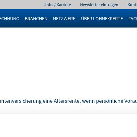
Navigation
Jobs / Karriere
Newsletter eintragen
Kont
überspringen
ECHNUNG
BRANCHEN
NETZWERK
ÜBER LOHNEXPERTE
FAC
Rentenversicherung eine Altersrente, wenn persönliche Vor