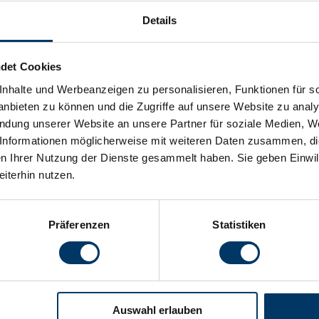
Details
sicherte
det Cookies
nhalte und Werbeanzeigen zu personalisieren, Funktionen für s
schäftigte Bergleute
nbieten zu können und die Zugriffe auf unsere Website zu anal
endung unserer Website an unsere Partner für soziale Medien, W
Informationen möglicherweise mit weiteren Daten zusammen, die 
n Ihrer Nutzung der Dienste gesammelt haben. Sie geben Einwil
iterhin nutzen.
Präferenzen
Statistiken
R
FACHWISSEN
SCHNELL GEFUNDEN
KO
Navigation
Navigation
Loh
n
Gehaltsrechner
Kontakt & Standort
überspringen
überspringen
Lut
Arbeitgeberkosten
Sicherheit & Vertrauen
068
Auswahl erlauben