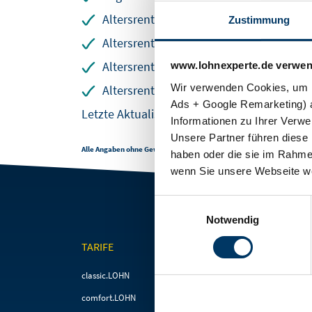
SOFTWARELÖSUNGEN
BLOG
Altersrente für langjährig Versicherte
Zustimmung
Altersrente für besonders langjährig Ver
Altersrente für Schwerbehinderte
www.lohnexperte.de verwen
Wir verwenden Cookies, um I
Altersrente für langjährig unter Tage be
Ads + Google Remarketing) a
Letzte Aktualisierung:
11.06.2019. 16:02
Informationen zu Ihrer Verw
Unsere Partner führen diese 
Alle Angaben ohne Gewähr.
haben oder die sie im Rahme
wenn Sie unsere Webseite we
Einwilligungsauswahl
Notwendig
TARIFE
FÜR STEUERBERATE
Navigation
Navigation
classic.LOHN
Steuerberater & Kanzleie
überspringen
überspringen
comfort.LOHN
Baulohnabrechnung für