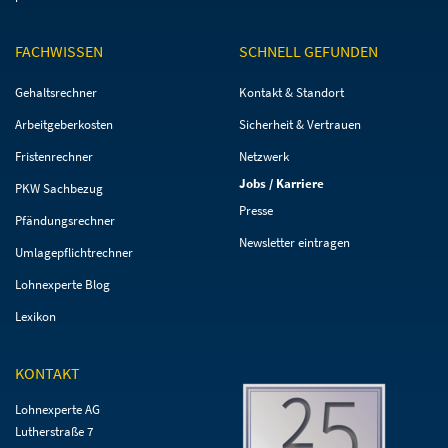
FACHWISSEN
SCHNELL GEFUNDEN
Navigation
Navigation
Gehaltsrechner
Kontakt & Standort
überspringen
überspringen
Arbeitgeberkosten
Sicherheit & Vertrauen
Fristenrechner
Netzwerk
Jobs / Karriere
PKW Sachbezug
Presse
Pfändungsrechner
Newsletter eintragen
Umlagepflichtrechner
Lohnexperte Blog
Lexikon
KONTAKT
Lohnexperte AG
Lutherstraße 7