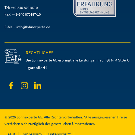
Tel: +49-340 870187-0
Fax: +49-340 870187-10
E-Mail:
info@lohnexperte.de
RECHTLICHES
Die Lohnexperte AG erbringt alle Leistungen
nach §6 Nr.4 StBerG
-
garantiert!
© 2026 Lohnexperte AG. Alle Rechte vorbehalten. *Alle ausgewiesenen Preise
verstehen sich zuzüglich der gesetzlichen Umsatzsteuer.
Navigation
AGB
Impressum
Datenschutz