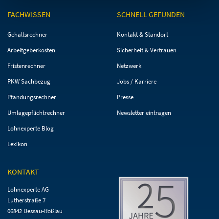
FACHWISSEN
SCHNELL GEFUNDEN
Navigation
Navigation
Gehaltsrechner
Kontakt & Standort
überspringen
überspringen
Arbeitgeberkosten
Sicherheit & Vertrauen
Fristenrechner
Netzwerk
PKW Sachbezug
Jobs / Karriere
Pfändungsrechner
Presse
Umlagepflichtrechner
Newsletter eintragen
Lohnexperte Blog
Lexikon
KONTAKT
Lohnexperte AG
Lutherstraße 7
06842 Dessau-Roßlau