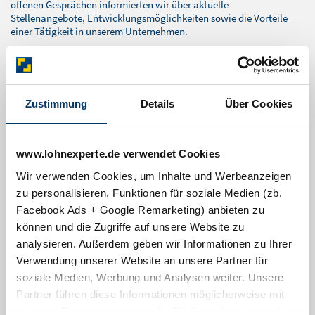
offenen Gesprächen informierten wir über aktuelle
Stellenangebote, Entwicklungsmöglichkeiten sowie die Vorteile
einer Tätigkeit in unserem Unternehmen.
Der Rückkehrertag hat sich einmal mehr als wichtige Plattform
etabliert, um Fachkräfte und Unternehmen zusammenzubringen
und die wirtschaftliche Stärke Dessau-Roßlaus sichtbar zu machen.
Wir freuen uns über die vielen inspirierenden Gespräche und das
Zustimmung
Details
Über Cookies
große Interesse an unserem Unternehmen.
Alle aktuellen Stellenangebote sowie weiterführende Informationen
finden Interessierte auf unserer
Karriereseite
.
www.lohnexperte.de verwendet Cookies
Wir verwenden Cookies, um Inhalte und Werbeanzeigen
zu personalisieren, Funktionen für soziale Medien (zb.
Facebook Ads + Google Remarketing) anbieten zu
können und die Zugriffe auf unsere Website zu
analysieren. Außerdem geben wir Informationen zu Ihrer
Verwendung unserer Website an unsere Partner für
soziale Medien, Werbung und Analysen weiter. Unsere
Partner führen diese Informationen möglicherweise mit
weiteren Daten zusammen, die Sie ihnen bereitgestellt