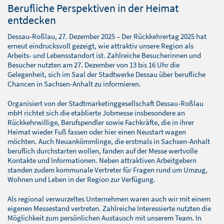
BLOG
Berufliche Perspektiven in der Heimat
entdecken
SOFTWARELÖSUNGEN
Dessau-Roßlau, 27. Dezember 2025 – Der Rückkehrertag 2025 hat
erneut eindrucksvoll gezeigt, wie attraktiv unsere Region als
Arbeits- und Lebensstandort ist. Zahlreiche Besucherinnen und
Besucher nutzten am 27. Dezember von 13 bis 16 Uhr die
Gelegenheit, sich im Saal der Stadtwerke Dessau über berufliche
Chancen in Sachsen-Anhalt zu informieren.
Organisiert von der Stadtmarketinggesellschaft Dessau-Roßlau
mbH richtet sich die etablierte Jobmesse insbesondere an
Rückkehrwillige, Berufspendler sowie Fachkräfte, die in ihrer
Heimat wieder Fuß fassen oder hier einen Neustart wagen
möchten. Auch Neuankömmlinge, die erstmals in Sachsen-Anhalt
beruflich durchstarten wollen, fanden auf der Messe wertvolle
Kontakte und Informationen. Neben attraktiven Arbeitgebern
standen zudem kommunale Vertreter für Fragen rund um Umzug,
Wohnen und Leben in der Region zur Verfügung.
Als regional verwurzeltes Unternehmen waren auch wir mit einem
eigenen Messestand vertreten. Zahlreiche Interessierte nutzten die
Möglichkeit zum persönlichen Austausch mit unserem Team. In