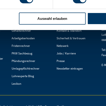
Auswahl erlauben
R
FACHWISSEN
SCHNELL GEFUNDEN
KO
Navigation
Navigation
Loh
n
Gehaltsrechner
Kontakt & Standort
überspringen
überspringen
Lut
Arbeitgeberkosten
Sicherheit & Vertrauen
068
Fristenrechner
Netzwerk
Tel
PKW Sachbezug
Jobs / Karriere
Fax
ter
Pfändungsrechner
Presse
E-M
Umlagepflichtrechner
Newsletter eintragen
Lohnexperte Blog
Lexikon