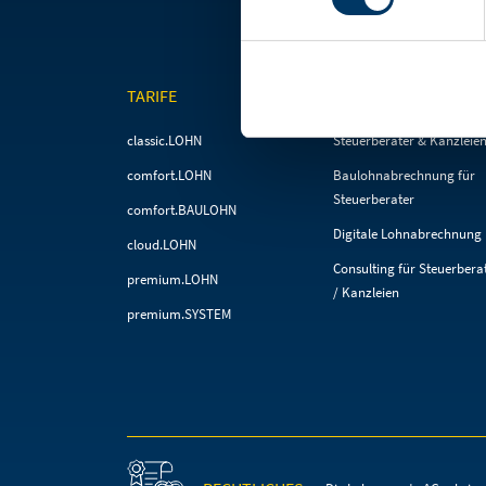
TARIFE
FÜR STEUERBERATE
Navigation
Navigation
classic.LOHN
Steuerberater & Kanzleie
überspringen
überspringen
comfort.LOHN
Baulohnabrechnung für
Steuerberater
comfort.BAULOHN
Digitale Lohnabrechnung
cloud.LOHN
Consulting für Steuerbera
premium.LOHN
/ Kanzleien
premium.SYSTEM