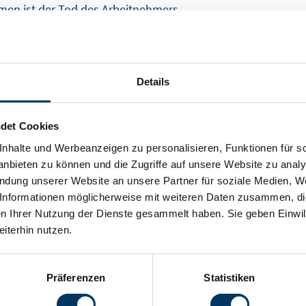
men ist der Tod des Arbeitnehmers.
stehen, den er wegen der Beendigung des Arbeitsverhält
 dem laufenden Jahr oder übertragener Urlaub ist.
Details
uchs auf Urlaubsabgeltung durch den Arbeitnehmer ist erf
det Cookies
ällt auch der Anspruch auf die Urlaubsabgeltung.
nhalte und Werbeanzeigen zu personalisieren, Funktionen für s
n.
nbieten zu können und die Zugriffe auf unsere Website zu anal
endung unserer Website an unsere Partner für soziale Medien, W
bsunfähig ist, kann keine Arbeitsleistung erbringen und da
Informationen möglicherweise mit weiteren Daten zusammen, die 
n Ihrer Nutzung der Dienste gesammelt haben. Sie geben Einwil
iterhin nutzen.
Präferenzen
Statistiken