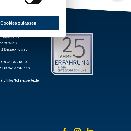
Cookies zulassen
NTAKT
nexperte AG
herstraße 7
42 Dessau-Roßlau
: +49-340 870187-0
: +49-340 870187-10
ail:
info@lohnexperte.de