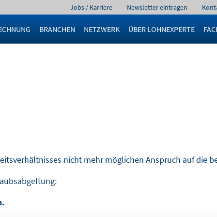
Navigation
Jobs / Karriere
Newsletter eintragen
Kont
überspringen
ECHNUNG
BRANCHEN
NETZWERK
ÜBER LOHNEXPERTE
FAC
eitsverhältnisses nicht mehr möglichen Anspruch auf die be
laubsabgeltung:
n.