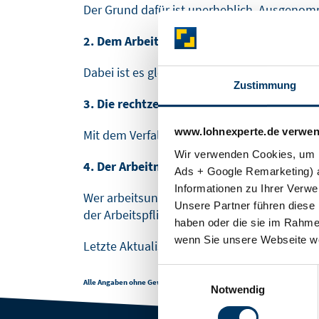
SOFTWARELÖSUNGEN
BLOG
Der Grund dafür ist unerheblich. Ausgenom
2. Dem Arbeitnehmer muss noch Urlaub zu
Dabei ist es gleichgültig, ob es Urlaub aus
Zustimmung
3. Die rechtzeitige Beantragung des Anspr
www.lohnexperte.de verwen
Mit dem Verfall des Urlaubsanspruchs, verf
Wir verwenden Cookies, um I
4. Der Arbeitnehmer muss arbeitsfähig sei
Ads + Google Remarketing) a
Informationen zu Ihrer Verw
Wer arbeitsunfähig erkrankt oder gar erwer
Unsere Partner führen diese 
der Arbeitspflicht freigestellt werden.
haben oder die sie im Rahme
wenn Sie unsere Webseite we
Letzte Aktualisierung:
11.06.2019. 16:02
Einwilligungsauswahl
Alle Angaben ohne Gewähr.
Notwendig