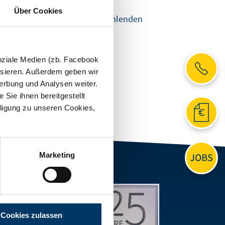
Über Cookies
lung unter Umständen die zu zahlenden
oziale Medien (zb. Facebook
ysieren. Außerdem geben wir
erbung und Analysen weiter.
Sie ihnen bereitgestellt
ligung zu unseren Cookies,
Marketing
NTAKT
nexperte AG
herstraße 7
42 Dessau-Roßlau
Cookies zulassen