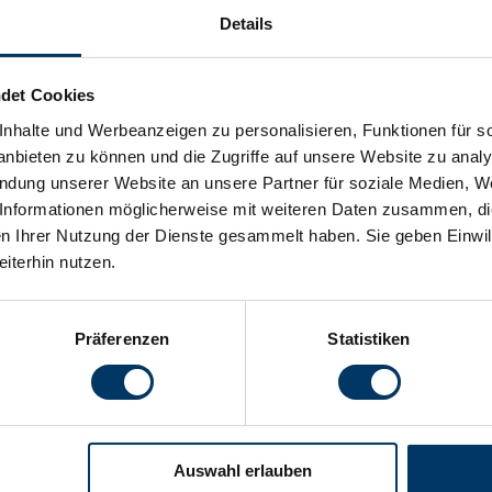
Details
 jedoch dem Progressionsvorbehalt. Das heißt, dass die Zah
fte oder Bezüge erhöht.
det Cookies
nhalte und Werbeanzeigen zu personalisieren, Funktionen für s
nbieten zu können und die Zugriffe auf unsere Website zu anal
endung unserer Website an unsere Partner für soziale Medien, W
Informationen möglicherweise mit weiteren Daten zusammen, die 
n Ihrer Nutzung der Dienste gesammelt haben. Sie geben Einwil
iterhin nutzen.
Präferenzen
Statistiken
R
FACHWISSEN
SCHNELL GEFUNDEN
KO
Navigation
Navigation
Loh
n
Gehaltsrechner
Kontakt & Standort
überspringen
überspringen
Lut
Arbeitgeberkosten
Sicherheit & Vertrauen
068
Auswahl erlauben
Fristenrechner
Netzwerk