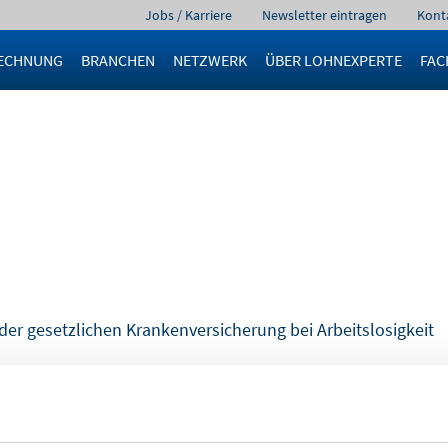
Navigation
Jobs / Karriere
Newsletter eintragen
Kont
überspringen
ECHNUNG
BRANCHEN
NETZWERK
ÜBER LOHNEXPERTE
FAC
der gesetzlichen Krankenversicherung bei Arbeitslosigkeit
itsunfähigkeit ausfallende Verdienstmöglichkeit zu kompen
 Arbeitsunfähigkeit (kausal durch eine Krankheit entstande