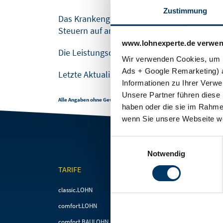
SOFTWARELÖSUNGEN
BLOG
Zustimmung
Das Krankengeld ist steuerfrei, unterliegt
Steuern auf andere steuerpflichtige Einkün
www.lohnexperte.de verwen
Die Leistungsdauer ist beschränkt.
Wir verwenden Cookies, um I
Ads + Google Remarketing) a
Letzte Aktualisierung:
11.06.2019. 16:02
Informationen zu Ihrer Verw
Unsere Partner führen diese 
Alle Angaben ohne Gewähr.
haben oder die sie im Rahme
wenn Sie unsere Webseite we
Einwilligungsauswahl
Notwendig
TARIFE
FÜR STEUERBERATE
Navigation
Navigation
classic.LOHN
Steuerberater & Kanzleie
überspringen
überspringen
comfort.LOHN
Baulohnabrechnung für
Steuerberater
comfort.BAULOHN