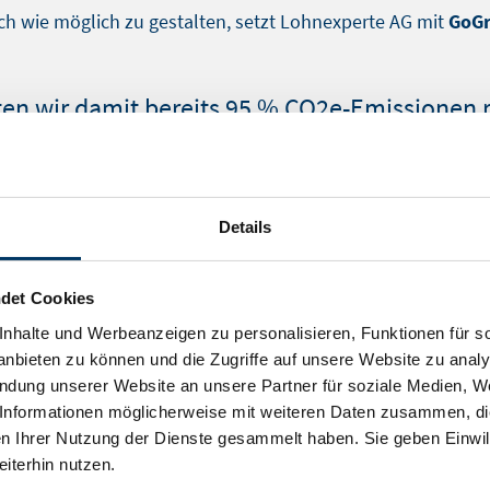
h wie möglich zu gestalten, setzt Lohnexperte AG mit
GoGr
ten wir damit bereits 95 % CO2e-Emissionen 
ns sehr, der uns in einem Zertifikat der Deutsche Post best
umsetzen – für Sie und unsere Umwelt.
Details
det Cookies
nhalte und Werbeanzeigen zu personalisieren, Funktionen für s
nbieten zu können und die Zugriffe auf unsere Website zu anal
endung unserer Website an unsere Partner für soziale Medien, W
Informationen möglicherweise mit weiteren Daten zusammen, die 
n Ihrer Nutzung der Dienste gesammelt haben. Sie geben Einwil
iterhin nutzen.