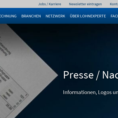
Navigation
Jobs / Karriere
Newsletter eintragen
Kont
überspringen
ECHNUNG
BRANCHEN
NETZWERK
ÜBER LOHNEXPERTE
FAC
Presse / Na
Informationen, Logos un