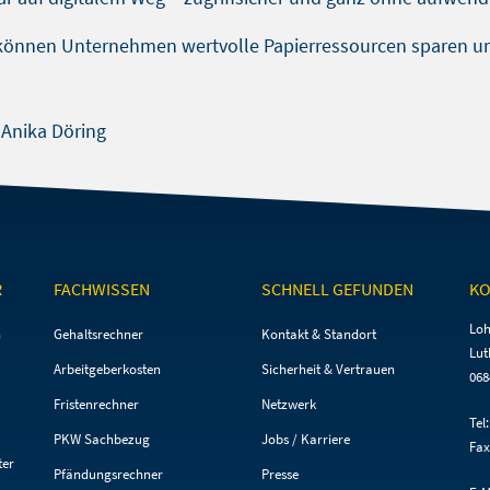
können Unternehmen wertvolle Papierressourcen sparen und
Anika Döring
R
FACHWISSEN
SCHNELL GEFUNDEN
KO
Navigation
Navigation
Loh
n
Gehaltsrechner
Kontakt & Standort
überspringen
überspringen
Lut
Arbeitgeberkosten
Sicherheit & Vertrauen
068
Fristenrechner
Netzwerk
Tel
PKW Sachbezug
Jobs / Karriere
Fax
ter
Pfändungsrechner
Presse