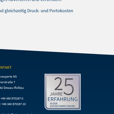
 gleichzeitig Druck- und Portokosten
NTAKT
nexperte AG
herstraße 7
42 Dessau-Roßlau
: +49-340 870187-0
: +49-340 870187-10