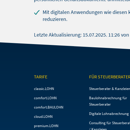
Mit digitalen Anwendungen wie diesen 
reduzieren.
Letzte Aktualisierung:
15.07.2025. 11:26
von 
TARIFE
FÜR STEUERBERATE
Navigation
Navigation
classic.LOHN
Steuerberater & Kanzleie
überspringen
überspringen
comfort.LOHN
Baulohnabrechnung für
Steuerberater
comfort.BAULOHN
Digitale Lohnabrechnung
cloud.LOHN
Consulting für Steuerbera
premium.LOHN
/ Kanzleien