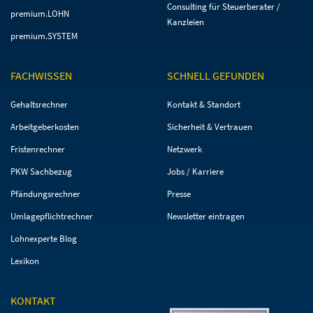
Consulting für Steuerberater /
premium.LOHN
Kanzleien
premium.SYSTEM
FACHWISSEN
SCHNELL GEFUNDEN
Navigation
Navigation
Gehaltsrechner
Kontakt & Standort
überspringen
überspringen
Arbeitgeberkosten
Sicherheit & Vertrauen
Fristenrechner
Netzwerk
PKW Sachbezug
Jobs / Karriere
Pfändungsrechner
Presse
Umlagepflichtrechner
Newsletter eintragen
Lohnexperte Blog
Lexikon
KONTAKT