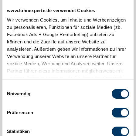
www.lohnexperte.de verwendet Cookies
Wir verwenden Cookies, um Inhalte und Werbeanzeigen
zu personalisieren, Funktionen für soziale Medien (zb.
Facebook Ads + Google Remarketing) anbieten zu
können und die Zugriffe auf unsere Website zu
Deutsche Post AG: GoGreen Plus Zertifikat 2024
analysieren. Außerdem geben wir Informationen zu Ihrer
Digital statt Papier: Auswertungen ohne
Verwendung unserer Website an unsere Partner für
Postversand
soziale Medien, Werbung und Analysen weiter. Unsere
Mit unseren modernen Online-Lösungen können Sie vollständig auf
Partner führen diese Informationen möglicherweise mit
den Postversand Ihrer Lohnunterlagen verzichten – schnell, sicher
weiteren Daten zusammen, die Sie ihnen bereitgestellt
und ressourcenschonend.
haben oder die sie im Rahmen Ihrer Nutzung der Dienste
Einwilligungsauswahl
gesammelt haben. Sie geben Einwilligung zu unseren
Für ADDISON SBS Lohn:
Notwendig
Nutzen Sie das
ADDISON OneClick
– ein komfortables Internet-
Cookies, wenn Sie unsere Webseite weiterhin nutzen.
Portal, über das Sie Ihre Auswertungen jederzeit digital abrufen,
einsehen und bei Bedarf bequem herunterladen können.
Präferenzen
Für edlohn-Anwender:
Das Portal
eMitarbeiter
bietet eine praktische Lösung für die
Statistiken
digitale Bereitstellung von Gehaltsdokumenten. Ihre Mitarbeiter